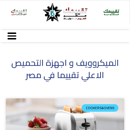
خطي
لى
لمحتوى
الميكروويف و اجهزة التحميص
الاعلي تقييما في مصر
COOKERS&OVENS