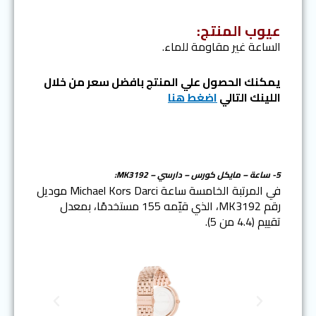
عيوب المنتج:
الساعة غير مقاومة للماء.
يمكنك الحصول علي المنتج بافضل سعر من خلال
اللينك التالي
اضغط هنا
5- ساعة – مايكل كورس – دارسي – MK3192:
في المرتبة الخامسة ساعة Michael Kors Darci موديل
رقم MK3192، الذي قيّمه 155 مستخدمًا، بمعدل
تقييم (4.4 من 5).
N
P