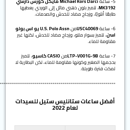
5- ساعة
Michael Kors Darci
مايكل كورس دارسي
MK3192
، تتميز بلون ذهبي مائل إلى الوردي يعطيها
طابعًا أنثويًا، وزجاج مضاد للخدش والصدمات.
6- ساعة
USC40069
من
U.S. Polo Assn يو اس بولو
اسن
، تتميز بسوار ملتو، وزجاج مضاد للخدش، لكنها غير
مقاومة للماء.
7- ساعة
LTP-V001G-9B
من
CASIO كاسيو
، تتميز
بحجمها الصغير وكونها مقاومة للماء، لكن البطارية لا
تمكث فترة طويلة.
=========================================================
أفضل ساعات ستانليس ستيل للسيدات
لعام 2022