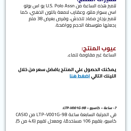
تتميز هذه الساعة من U.S. Polo Assn يو اس بولو
اسن بسوار ملتو، وعقارب لامعة باللون الذهبي، كما
تتميز بزجاج مضاد للخدش، وقرص بعرض 38 ملم
يجعلها متوسطة الحجم وواضحة.
عيوب المنتج:
الساعة غير مقاومة للماء.
يمكنك الحصول علي المنتج بافضل سعر من خلال
اللينك التالي
اضغط هنا
7- ساعة – كاسيو – LTP-V001G-9B:
في المرتبة السابعة ساعة LTP-V001G-9B من CASIO
كاسيو، بتقييم 106 مستخدمًا، ومعدل تقييم (4.6 من 5).