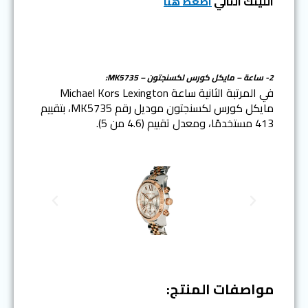
اللينك التالي
اضغط هنا
2- ساعة – مايكل كورس لكسنجتون – MK5735:
في المرتبة الثانية ساعة Michael Kors Lexington
مايكل كورس لكسنجتون موديل رقم MK5735، بتقييم
413 مستخدمًا، ومعدل تقييم (4.6 من 5).
N
P
e
r
x
e
t
v
i
o
مواصفات المنتج:
u
s