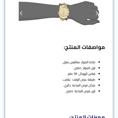
N
P
e
r
x
e
t
v
i
o
مواصفات المنتج:
u
s
مادة السوار: ستانليس ستيل.
لون السوار: ذهبي.
قياس الهيكل: 38 ملم.
طريقة عرض الوقت: عقارب.
شكل قرص الساعة: دائري.
لون قرص الساعة: ذهبي.
مميزات المنتج: