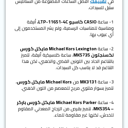
في
تقييمك
أفضل الساعات المصنوعة من الستانليس
ستيل للسيدات.
1- ساعة
CASIO
كاسيو LTP-11651-4C،
أنيقة
ومناسبة للمناسبات الرسمية، ولم يشر المستخدمون إلى
أي عيوب بها.
2- ساعة
Michael Kors Lexington مايكل كورس
لكسنجتون
MK5735
، ساعة كلاسيكية أنيقة، تتميز
بالتناغم الحاد بين اللونين الفضي والذهبي، لكن هذا
التناغم قد لا يناسب كل السيدات.
3- ساعة
MK3131
من
Michael Kors مايكل كورس
،
تتميز بسوار ملتوي مريح للمعصم من اللون الذهبي.
4- ساعة
Michael Kors Parker
مايكل كورس باركر
– MK5354
، تتميز بقرص من الزجاج المعدني المقاوم
للخدش، لكنها غير مقاومة للماء.