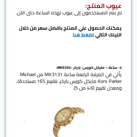
عيوب المنتج:
لم يشر المستخدمون إلى عيوب لهذه الساعة حتى الآن.
يمكنك الحصول علي المنتج بافضل سعر من خلال
اللينك التالي
اضغط هنا
4- ساعة – مايكل كورس-
باركر -MK5354:
يأتي في المرتبة الرابعة ساعة MK3131 من Michael
Kors Parker مايكل كورس باركر، بتقييم 165 مستخدمًا،
ومعدل تقييم (4.6 من 5).
N
P
e
r
x
e