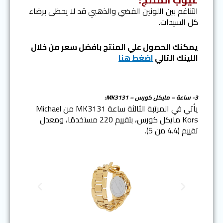
التناغم بين اللونين الفضي والذهبي قد لا يحظى برضاء
كل السيدات.
يمكنك الحصول علي المنتج بافضل سعر من خلال
اللينك التالي
اضغط هنا
3- ساعة – مايكل كورس – MK3131:
يأتي في المرتبة الثالثة ساعة MK3131 من Michael
Kors مايكل كورس، بتقييم 220 مستخدمًا، ومعدل
تقييم (4.4 من 5).
N
P
e
r
x
e
t
v