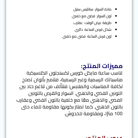
مادة السوار: ستانليس ستيل.
لون السوار: فضي مع ذهبي.
طريقة عرض الوقت: عقارب.
شكل قرص الساعة: دائري.
لون قرص الساعة: فضي مع ذهبي.
مميزات المنتج:
تناسب ساعة مايكل كورس لكسنجتون الكلاسيكية
مناسباتك الرسمية وغير الرسمية، فتتميز بألوان تصلح
لكافة المناسبات والملابس؛ فتتألف من تناغم حاد بين
اللونين الفضي والذهبي. السوار والقرص باللونين
الفضي والذهبي معًا مع خلفية باللون الفضي وعقارب
باللون الذهبي. كما تمتاز بكونها مقاومة للماء حتى
100 مترًا، ومقاومة للخدوش.
عيوب المنتج: