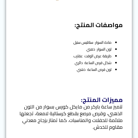
t
v
i
o
مواصفات المنتج:
u
s
مادة السوار: ستانليس ستيل.
لون السوار: ذهبي.
طريقة عرض الوقت: عقارب.
شكل قرص الساعة: دائري.
لون قرص الساعة: ذهبي.
مميزات المنتج:
تتميز ساعة باركر من مايكل كورس بسوار من اللون
الذهبي، وقرص مرصع بقطع كرستالية لامعة، تجعلها
ملائمة للحفلات والمناسبات. كما تمتاز بزجاج معدني
مقاوم للخدش.