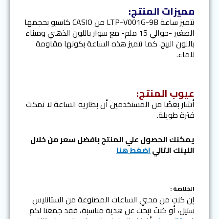
مميزات المنتج:
تتميز ساعة LTP-V001G-9B من CASIO كاسيو بحجمها
الصغير -حوالي 15 ملم- مع سوار باللون الذهبي وميناء
باللون البيج. كما تتميز هذه الساعة بكونها مقاومة
للماء.
عيوب المنتج:
أشار بعضًا من المستخدمين أن بطارية الساعة لا تمكث
فترة طويلة.
يمكنك الحصول علي المنتج بافضل سعر من خلال
اللينك التالي
اضغط هنا
الخلاصة :
إن كنتِ من محبي الساعات المصنوعة من الستانليس
ستيل، أو كنتَ تبحث عن هدية مناسبة، فقد جمعنا لكم