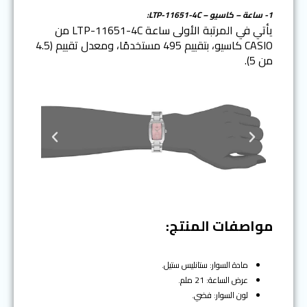
1- ساعة – كاسيو – LTP-11651-4C:
يأتي في المرتبة الأولى ساعة LTP-11651-4C من
CASIO كاسيو، بتقييم 495 مستخدمًا، ومعدل تقييم (4.5
من 5).
N
P
e
r
x
e
t
v
i
o
مواصفات المنتج:
u
s
مادة السوار: ستانليس ستيل.
عرض الساعة: 21 ملم.
لون السوار: فضي.