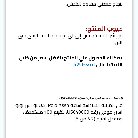
بزجاج معدني مقاوم للخدش.
عيوب المنتج:
لم يشر المستخدمون إلى آي عيوب لساعة دارسي حتى
الآن.
يمكنك الحصول علي المنتج بافضل سعر من خلال
اللينك التالي
اضغط هنا
6- ساعة – يو اس بولو اسن- USC40069:
في المرتبة السادسة ساعة U.S. Polo Assn يو اس بولو
اسن موديل رقم USC40069، بتقييم 109 مستخدمًا،
ومعدل تقييم (4.2 من 5).