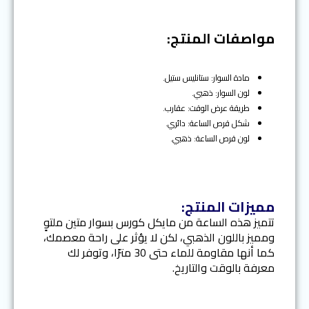
i
o
مواصفات المنتج:
u
s
مادة السوار: ستانليس ستيل.
لون السوار: ذهبي.
طريقة عرض الوقت: عقارب.
شكل قرص الساعة: دائري.
لون قرص الساعة: ذهبي.
مميزات المنتج:
تتميز هذه الساعة من مايكل كورس بسوار متين ملتوٍ
ومميز باللون الذهبي، لكن لا يؤثر على راحة معصمك،
كما أنها مقاومة للماء حتى 30 مترًا، وتوفر لك
معرفة بالوقت والتاريخ.