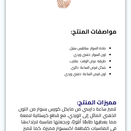
e
r
x
e
t
v
i
o
مواصفات المنتج:
u
s
مادة السوار: ستانليس ستيل.
لون السوار: ذهبي وردي.
طريقة عرض الوقت: عقارب.
شكل قرص الساعة: دائري.
لون قرص الساعة: ذهبي وردي.
مميزات المنتج:
تتميز ساعة دارسي من مايكل كورس بسوار من اللون
الذهبي المائل إلى الوردي، مع قطع كرستالية لامعة
مما يعطيها طابعًا أنثويًا، ويجعلها مناسبة لارتداءها
في المناسبات كقطعة اكسسوار مميزة. كما تتميز