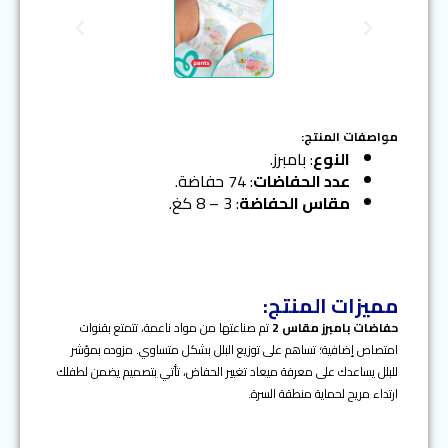
N
P
e
r
x
e
t
v
i
o
مواصفات المنتج:
u
النوع
: بامبرز.
s
عدد الحفاضات
: 74 حفاضة.
مقاس الحفاضة
: 3 – 8 كغ.
مميزات المنتج:
حفاضات بامبرز
مقاس 2
تم صناعتها من مواد ناعمة، تتمتع بقنوات
امتصاص إضافية؛ تساهم على توزيع البلل بشكل متساوي. مزوده بمؤشر
للبلل يساعدك على معرفة ميعاد تغيير الحفاض، تأتي بتصميم يضمن لطفلك
ارتداء مريح لحماية منطقة السرة.