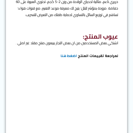
حريري ناعم، مثالية لحديثي الولادة من وزن 2-5 كجم، تحتوي العبوة على 60
حفاضة. مزودة بمؤشر للبلل؛ يتيح لك معرفة موعد التغيير، مع قنوات هواء؛
تساهم في توزيع السائل بالتساوي لحماية طفلك من التعرض للتسريب.
عيوب المنتج:
اشتكي بعض المستخدمين من ان بعض التجار يبيعون منتج مقلد غير اصلي .
لمراجعة تقييمات المنتج
اضغط هنا