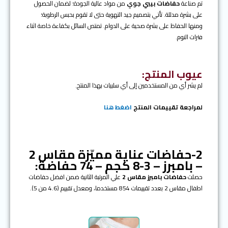
تم صناعة
حفاضات بيبي جوي
من مواد عالية الجودة؛ لضمان الحصول
على بشرة مدللة. تأتي بتصميم جيد التهوية حتى لا تقوم بحبس الرطوبة؛
ومنها الحفاظ على بشرة صحية على الدوام. تمتص السائل بكفاءة خاصة اثناء
فترات النوم.
عيوب المنتج:
لم يشر أي من المستخدمين إلى أي سلبيات بهذا المنتج.
لمراجعة تقييمات المنتج
اضغط هنا
2-حفاضات عناية مميّزة مقاس 2
– بامبرز – 3-8 كجم – 74 حفاضة:
حصلت
حفاضات بامبرز مقاس 2
علي المرتبة الثانية ضمن افضل حفاضات
اطفال مقاس 2 بعدد تقييمات 854 مستخدما، ومعدل تقييم (4.6 من 5).