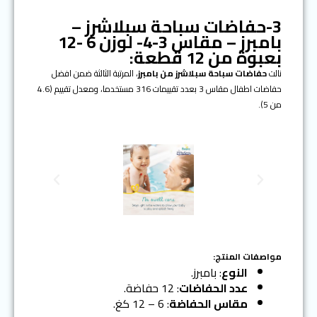
3-حفاضات سباحة
سبلاشرز –
بامبرز – مقاس 3-4- لوزن 6 -12
بعبوة من 12 قطعة:
نالت
حفاضات سباحة سبلاشرز من بامبرز
، المرتبة الثالثة ضمن افضل
حفاضات اطفال مقاس 3 بعدد تقييمات 316 مستخدما، ومعدل تقييم (4.6
من 5).
N
P
e
r
x
e
t
v
i
o
مواصفات المنتج:
u
النوع
: بامبرز.
s
عدد الحفاضات
: 12 حفاضة.
مقاس الحفاضة
: 6 – 12 كغ.