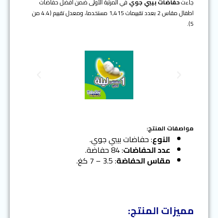
جاءت
حفاضات بيبي جوي
في المرتبة الأولى ضمن افضل حفاضات
اطفال مقاس 2 بعدد تقييمات 1,415 مستخدما، ومعدل تقييم (4.4 من
5).
N
P
e
r
x
e
t
v
i
o
مواصفات المنتج:
u
النوع
: حفاضات بيبي جوي.
s
عدد الحفاضات
: 84 حفاضة.
مقاس الحفاضة
: 3.5 – 7 كغ.
مميزات المنتج: