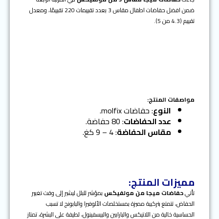
ضمن افضل حفاضات اطفال مقاس 3 بعدد تقييمات 220 تقييمًا، ومعدل
تقييم (4.3 من 5).
مواصفات المنتج:
النوع
: حفاضات molfix.
عدد الحفاضات
: 80 حفاضة.
مقاس الحفاضة
: 4 – 9 كغ.
مميزات المنتج:
تأتي
حفاضات ميجا من مولفيكس
بمؤشر للبلل ليشير إلى وقت تغيير
الحفاض، تتمتع بتركيبة مميزة بمستخلصات الألوفيرا والبابونج لا تسبب
الحساسية خالية من اللاتيكس والبارابين والبيسفينول، لطيفة على البشرة، تمتاز