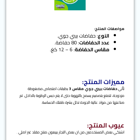
e
r
x
e
t
v
i
o
مواصفات المنتج:
u
النوع
: حفاضات بيبي جوي.
s
عدد الحفاضات
: 80 حفاضة.
مقاس الحفاضة
: 6 – 12 كغ.
مميزات المنتج:
تأتي
حفاضات
بيبي جوي
مقاس 3
بطبقات امتصاص مضغوطة
مزدوجة، تتمتع بتصميم يسمح بالتهوية حتى لا يتم حبس الرطوبة بالداخل. تم
صناعتها من مواد عالية الجودة تدلل بشرة طفلك الحساسة.
عيوب المنتج:
اشتكي بعض المستخدمين من ان بعض التجار يبيعون منتج مقلد غير اصلي .