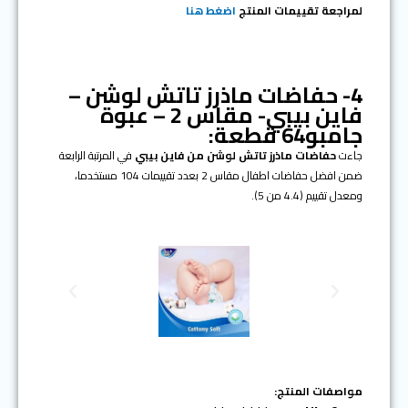
لمراجعة تقييمات المنتج
اضغط هنا
4- حفاضات ماذرز تاتش لوشن –
فاين بيبي- مقاس 2 – عبوة
جامبو64 قطعة:
جاءت
حفاضات ماذرز تاتش لوشن من فاين بيبي
في المرتبة الرابعة
ضمن افضل حفاضات اطفال مقاس 2 بعدد تقييمات 104 مستخدما،
ومعدل تقييم (4.4 من 5).
N
P
e
r
x
e
t
v
i
o
مواصفات المنتج: