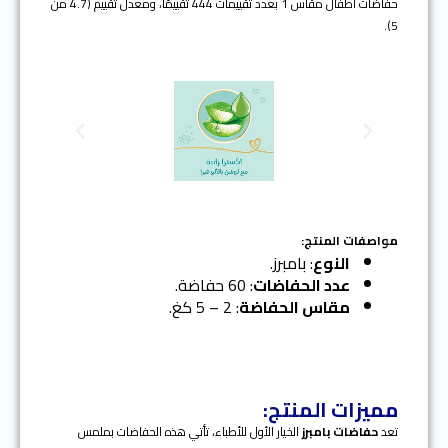
حفاضات اطفال مقاس 1 بعدد تقييمات 444 تقييمًا، ومعدل تقييم (4.7 من
5).
N
P
e
r
x
e
t
v
i
o
مواصفات المنتج:
u
النوع
: بامبرز.
s
عدد الحفاضات
: 60 حفاضة.
مقاس الحفاضة
: 2 – 5 كغ.
مميزات المنتج:
تعد
حفاضات بامبرز
الخيار الأول للأطباء، تأتي هذه الحفاضات بملمس