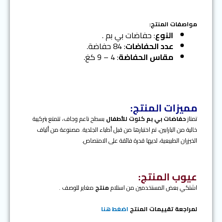
t
v
i
o
مواصفات المنتج:
u
النوع
: حفاضات بي بم .
s
عدد الحفاضات
: 84 حفاضة.
مقاس الحفاضة
: 4 – 9 كغ.
مميزات المنتج:
تمتاز
حفاضات
بي بم
كلوت للأطفال
بسطح ناعم وجاف، تتمتع بتركيبة
خالية من البارابين، تم اختبارها من قبل أطباء الجلدية. مصنوعة من ألياف
الخيزران الطبيعية، لديها قدرة فائقة على الامتصاص.
عيوب المنتج:
اشتكي بعض المستخدمين من استلام
منتج
مغاير للوصف .
لمراجعة تقييمات المنتج
اضغط هنا