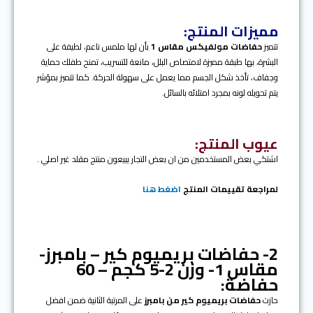
مميزات المنتج:
تتميز
حفاضات مولفيكس مقاس 1
بأن لها ملمس ناعم، لطيفة على
البشرة، بها طبقة مميزة لامتصاص البلل، مانعة للتسريب، تمنح طفلك حماية
وجفاف، تأخذ شكل الجسم مما يعمل على سهولة الحركة. كما تتميز بمؤشر
يتم تحويله لونه بمجرد امتلائه بالسائل.
عيوب المنتج:
اشتكي بعض المستخدمين من ان بعض التجار يبيعون منتج مقلد غير اصلي .
لمراجعة تقييمات المنتج
اضغط هنا
2-
حفاضات بريميوم كير – بامبرز-
مقاس 1- وزن 2-5 كجم – 60
حفاضة:
حازت
حفاضات بريميوم كير من بامبرز
على المرتبة الثانية ضمن افضل