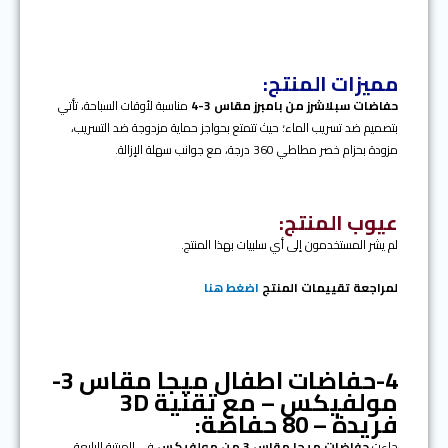
مميزات المنتج:
حفاضات سبلاشرز من بامبرز مقاس 3-4
مناسبة لأوقات السباحة، تأتي
بتصميم ضد تسريب الماء؛ حيث تتمتع بحواجز حماية مزدوجة ضد التسريب،
مزودة بحزام خصر مطاطي 360 درجة، مع جوانب سهلة الإزالة.
عيوب المنتج:
لم يشر المستخدمون إلى أي سلبيات بهذا المنتج.
لمراجعة تقييمات المنتج
اضغط هنا
4-حفاضات اطفال ميجا مقاس 3-
مولفيكس – مع تقنية 3
D
فريدة – 80 حفاضة:
جاءت
حفاضات ميجا مقاس 3 من مولفيكس
في المرتبة الرابعة