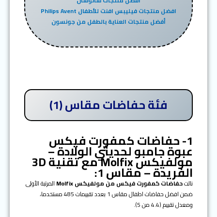
أفضل منتجات سانوسان
افضل منتجات فيليبس افنت للأطفال Philips Avent
أفضل منتجات العناية بالطفل من جونسون
فئة حفاضات مقاس (1)
1- حفاضات كمفورت فيكس
عبوة جامبو لحديثي الولادة –
مولفيكس Molfix مع تقنية 3D
الفريدة – مقاس 1:
نالت
حفاضات كمفورت فيكس من مولفيكس Molfix
المرتبة الأولى
ضمن افضل حفاضات اطفال مقاس 1 بعدد تقييمات 485 مستخدما،
ومعدل تقييم (4.4 من 5).