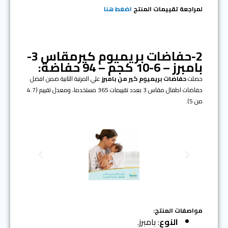
لمراجعة تقييمات المنتج
اضغط هنا
2-حفاضات بريميوم كيرمقاس 3-
بامبرز – 6-10 كجم – 94 حفاضة:
حصلت
حفاضات بريميوم كير
من بامبرز
علي المرتبة الثانية ضمن افضل
حفاضات اطفال مقاس 3 بعدد تقييمات 365 مستخدما، ومعدل تقييم (4.7
من 5).
N
P
e
r
x
e
t
v
i
o
مواصفات المنتج:
u
النوع
: بامبرز.