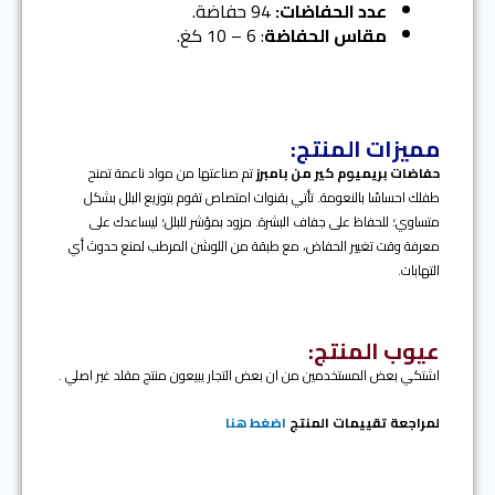
s
عدد الحفاضات:
94 حفاضة.
مقاس الحفاضة
: 6 – 10 كغ.
مميزات المنتج:
حفاضات بريميوم كير من بامبرز
تم صناعتها من مواد ناعمة تمنح
طفلك احساسًا بالنعومة. تأتي بقنوات امتصاص تقوم بتوزيع البلل بشكل
متساوي؛ للحفاظ على جفاف البشرة. مزود بمؤشر للبلل؛ ليساعدك على
معرفة وقت تغيير الحفاض، مع طبقة من اللوشن المرطب لمنع حدوث أي
التهابات.
عيوب المنتج:
اشتكي بعض المستخدمين من ان بعض التجار يبيعون منتج مقلد غير اصلي .
لمراجعة تقييمات المنتج
اضغط هنا