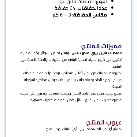
u
النوع
: حفاضات فاين بيبي.
s
عدد الحفاضات
: 64 حفاضة.
مقاس الحفاضة
: 3 – 6 كغ.
مميزات المنتج:
حفاضات
فاين بيبي
ماذرز تاتش لوشن
تمتص السوائل بكفاءة عالية،
تحتوي على كريم البابونج لحماية البشرة من الالتهابات والحكة، ناعمة على
البشرة.
تم تزويدها بحبيبات من الجل لأعلى امتصاص، يوجد بها طبقة خارجية ذات
مسام للتهوية الجلد وجعله جاف باستمرار، ذات جوانب مطاطية لسهولة
الحركة.
تتمتع بوجود قفل مميز لراحة الطفل ومانعة للتسريب، وتحتوي على طبقة
متميزة خضراء اللون لتوزيع السائل داخل الحفاضة بكميات متساوية.
عيوب المنتج:
لم يشر أي من المستخدمين إلى أي سلبيات بهذا المنتج.