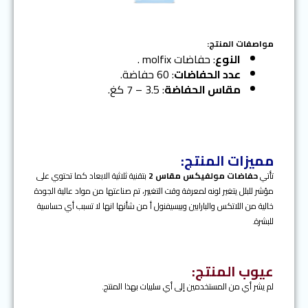
t
v
i
o
مواصفات المنتج:
u
النوع
: حفاضات molfix .
s
عدد الحفاضات
: 60 حفاضة.
مقاس الحفاضة
: 3.5 – 7 كغ.
مميزات المنتج:
تأتي
حفاضات مولفيكس
مقاس 2
بتقنية ثلاثية الابعاد كما تحتوي على
مؤشر للبلل يتغير لونه لمعرفة وقت التغيير، تم صناعتها من مواد عالية الجودة
خالية من اللاتكس والبارابين وبيسيفنول أ من شأنها انها لا تسبب أي حساسية
للبشرة.
عيوب المنتج:
لم يشر أي من المستخدمين إلى أي سلبيات بهذا المنتج.