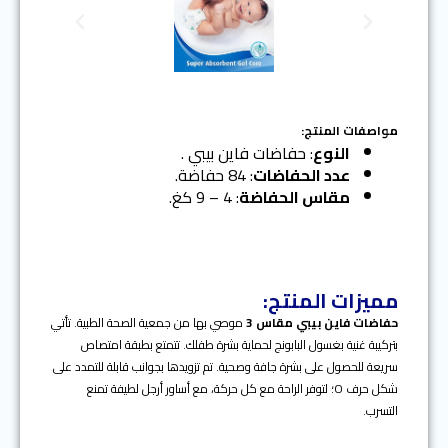
N
P
e
r
x
e
t
v
i
o
مواصفات المنتج:
u
النوع
: حفاضات فاين بيبي .
s
عدد الحفاضات
: 84 حفاضة.
مقاس الحفاضة
: 4 – 9 كغ.
مميزات المنتج:
حفاضات فاين بيبي
مقاس 3
موصي بها من جمعية الصحة الطبية. تأتي
بتركيبة غنية بغسول البابونج لحماية بشرة طفلك. تتمتع بطبقة امتصاص
سريعة للحصول على بشرة جافة وصحية. تم تزويدها بجوانب قابلة للتمدد على
شكل حرف O؛ لتوفر الراحة مع كل حركة، مع أساور أرجل لطيفة تمنع
التسرب.