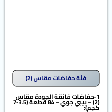
فئة حفاضات مقاس (2)
1-حفاضات فائقة الجودة مقاس
(2) – بيبي جوي – 84 قطعة (3.5-7
كجم):