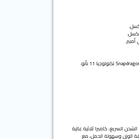
صية الشحن السريع، كاميرا ثلاثية عالية
 عريضة كبيرة AMOLED، ومعالج عالي الجودة، شاحن TYPE C، يتميز بخفة الوزن وسهولة الحمل، مع