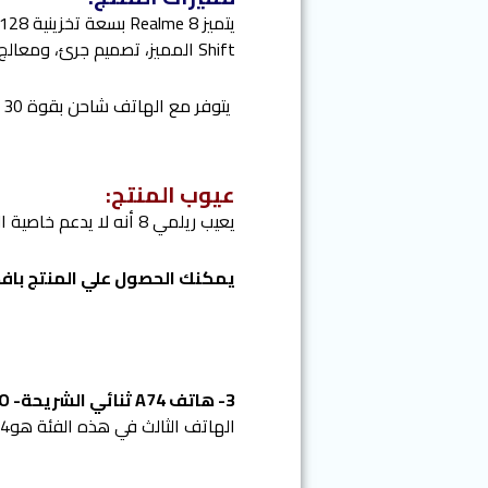
Shift المميز، تصميم جرئ، ومعالج ثمأني النواه يصل إلى 2.05GHz، كما يوفر لك الهاتف تجربة أكثر سلاسة مع معالج ألعاب هيليوG95 .
يتوفر مع الهاتف شاحن بقوة 30 وات، مع بصمة يد داخل الشاشة تتمتع بالسرعة في الأداء، يدعم بلوتوث بإصدار 5.1.
عيوب المنتج:
يعيب ريلمي 8 أنه لا يدعم خاصية الاتصال NFC، كما أنه لا يدعم خاصية الصوت الاستريو، إضافة إلى أنه لا يدعم شبكات الجيل الخامس.
يمكنك الحصول علي المنتج بافض
3- هاتف A74 ثنائي الشريحة- OPPO- سعة 128 جيجابايت :
الهاتف الثالث في هذه الفئة هوA74 من OPPO، الذي يبلغ سعره 7444جنيهًا تقريبًا.