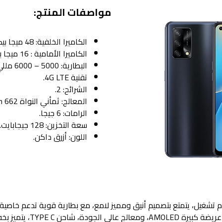
مواصفات المنتج:
الكاميرا الخلفية: 48 ميجا بيكسل.
الكاميرا الأمامية : 16 ميجا بكسل.
البطارية: 5000 – 6000 مللي أمبير.
تقنية 4G LTE.
الشرائح: 2.
المعالج: ثمأني النواة Snapdragon 662 تكنولوجيا 11 نأنو.
الرامات: 6 جيجا.
سعة التخزين: 128 جيجابايت.
اللون: أزرق داكن.
OPPO A7 بأحدث نظام تشغيل، يتمتع بتصميم أنيق ومميز لامع، مع بطارية قوية تدعم خا
الجودة، منفذ 3.5 ملم، مع شاشة