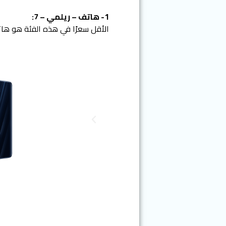
1- هاتف – ريلمي – 7:
الأقل سعرًا في هذه الفئة هو هاتف ريلمي Realme 7، ب
N
e
x
t