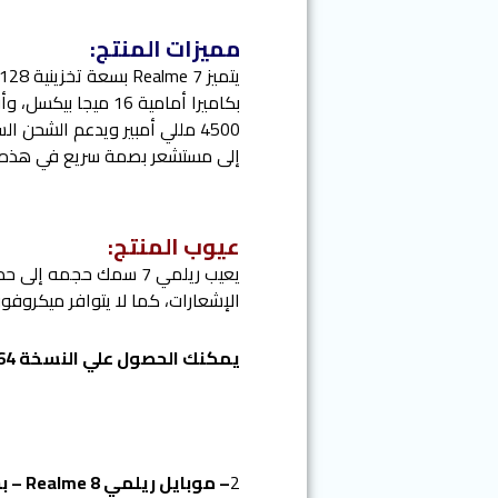
مميزات المنتج:
إلى مستشعر بصمة سريع في هذه الفئة ا
عيوب المنتج:
يعيب ريلمي 7 سمك حجم
الإشعارات، كما لا يتوافر ميكروفو
يمكنك الحصول علي النسخة 64جيجا بايت /6 جيجا رام بافضل سعر من خلال اللينك التالي
2
– موبايل ريلمي 8 Realme – بشريحتي اتصال – 4G: