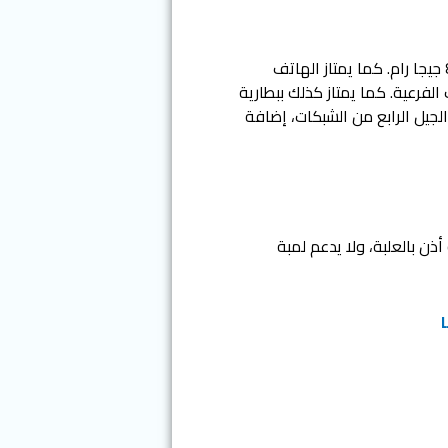
يتميز Realme 7 بسعة تخزينية 128 جيجا بايت قابلة للزيادة عن طريق الميموري كارد، مع ذاكرة عشوائية 8 جيجا رام. كما يمتاز الهاتف
أربع كاميرات خلفية 48 ميجا بيكسل للكاميرا الرئيسة، و8، 2، و2 للكاميرات الفرعية. كما يمتاز كذلك ببطارية
ي اتصال نأنو تدعمأن حتى الجيل الرابع من الشبكات، إضافة
أذن بالعلبة، ولا يدعم لمبة