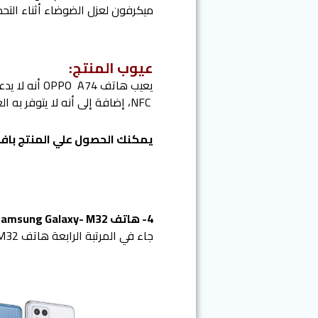
ميكرفون لعزل الضوضاء أثناء التحد
عيوب المنتج:
NFC، إضافة إلى أنه لا يتوفر به العدسة الخاصة بالزوم والخاصة بالتصوير الواسع والابيض وأسود.
يمكنك الحصول علي المنتج بافض
4- هاتف Samsung Galaxy- M32 :
جاء في المرتبة الرابعة هاتف Samsung Galaxy- M32، والذي يبلغ سعره 4750جنيهًا تقريبًا.