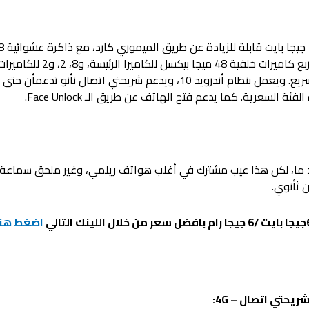
بكاميرا أمامية 16 ميجا بيكسل، و
4500 مللي أمبير ويدعم الشحن السريع. ويعمل بنظام أندرويد 10، ويدعم شريحت
لسعرية. كما يدعم فتح الهاتف عن طريق الـ Face Unlock.
ه إلى حد ما، لكن هذا عيب مشترك في أغلب هواتف ريلمي، وغير ملحق سماعة 
ن ثأنوي.
اضغط هنا