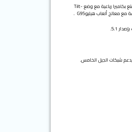
يتميز Realme 8 بسعة تخزينية 128 جيجا بايت، مع 8 جيجا رام، و يأتى بشاشة سوبر AMOLED 6.4 بوصة، يتمتع بكاميرا رباعية مع وضع Tilt-