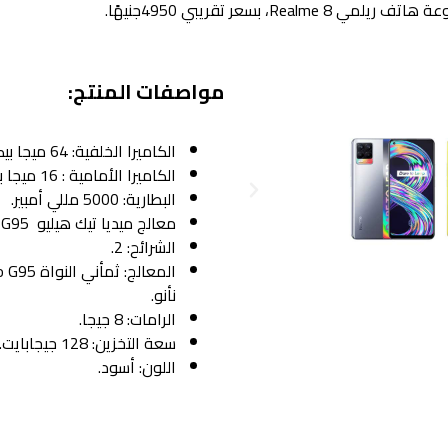
Re، بسعر تقريبي 4950جنيهًا.
مواصفات المنتج:
الكاميرا الخلفية: 64 ميجا بيكسل.
الكاميرا الأمامية : 16 ميجا بكسل.
P
البطارية: 5000 مللي أمبير.
r
معالج ميديا تيك هيليو G95
e
الشرائح: 2.
v
i
نأنو.
o
الرامات: 8 جيجا.
u
سعة التخزين: 128 جيجابايت.
s
اللون: أسود.