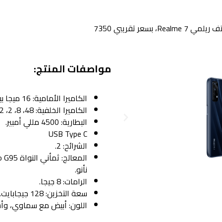
سعر تقريبي 7350
مواصفات المنتج:
الكاميرا الأمامية: 16 ميجا بيكسل.
الكاميرا الخلفية: 48، 8، 2، 2 ميجا بيكسل.
P
البطارية: 4500 مللي أمبير.
r
USB Type C
e
الشرائح: 2.
v
i
نأنو.
o
الرامات: 8 جيجا.
u
سعة التخزين: 128 جيجابايت.
s
اللون: أبيض مع سماوي، وأ