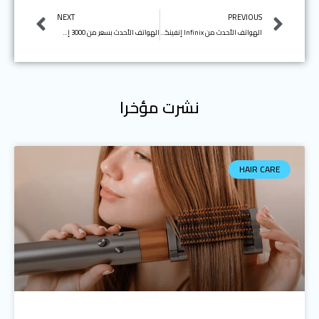
Next
Prev
NEXT
PREVIOUS
الهواتف الأحدث من Infinix إنفينكس
الهواتف الأحدث بسعر من 3000 إلى 4000 جنيهًا مصريًا
نشرت مؤخرا
HAIR CARE