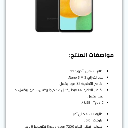
مواصفات المنتج:
نظام التشغيل: أندرويد 11.
عدد الشرائح: 2 Nano SIM.
الكاميرا الأمامية: 32 ميجا بيكسل.
الكاميرا الخلفية: 64 ميجا بيكسل، 12 ميجا بيكسل، 5 ميجا بيكسل، 5
ميجا بيكسل.
USB . Type C /.
بطارية: 4500 مللي أمبير.
البلوتوث : 5.0 .
المعالج: ثماني النواة Snapdragon 720G تكنولوجيا 8 نانو.