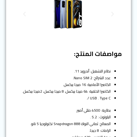
N
P
e
r
x
e
t
v
i
o
مواصفات المنتج:
u
s
نظام التشغيل: أندرويد 11.
عدد الشرائح: 2 Nano SIM.
الكاميرا الأمامية: 16 ميجا بيكسل.
الكاميرا الخلفية: 64 ميجا بيكسل، 8 ميجا بيكسل، 2ميجا بيكسل.
USB . Type C /.
بطارية: 4500 مللي أمبير.
البلوتوث : 5.2 .
المعالج: ثماني النواة Snapdragon 888 تكنولوجيا 5 نانو.
الرامات: 8 جيجا.