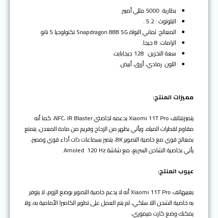
بطارية: 5000 مللي أمبير.
البلوتوث : 5.2 .
المعالج: ثماني النواة Snapdragon 888 5G تكنولوجيا 5 نانو.
الرامات: 8 جيجا.
سعة التخزين: 128 جيجابايت.
اللون: رمادي، أزرق، أبيض.
مميزات المنتج
:
يتميزهاتف Xiaomi 11T Pro بدعمه لخاصتي NFC، IR Blaster، كما أنه
مقاوم لقطرات المياه، ويأتي بظهر من الزجاج وفريم من مادة المعدن، يتمتع
بمعالج قوي مع خاصية التصوير 8K، يتميز بسماعات ذات أداء قوي ومميز،
يأتي بخاصية الشاحن السريع، مع شاشة Amoled 120 Hz.
عيوب المنتج:
يعيبهاتف Xiaomi 11T Pro أنه لا يدعم خاصية التصوير بوضع الزوم، لا يتوفر
به خاصية الشحن اللا سلكي، لم يتم العمل على تطوير الكاميرا الأمامية به، ولا
يمكنك وضع كارت ميموري،