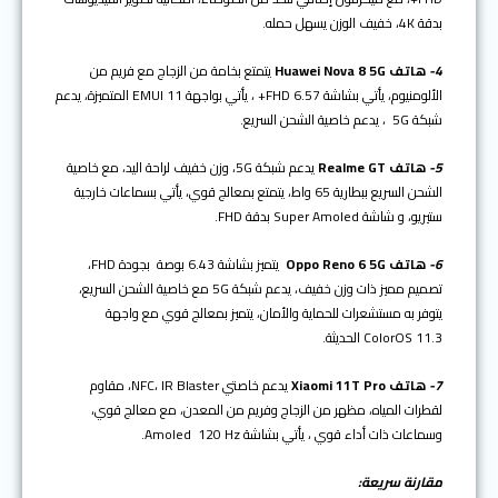
بدقة 4K، خفيف الوزن يسهل حمله.
4-
هاتف
Huawei Nova 8 5G
يتمتع بخامة من الزجاج مع فريم من
الألومنيوم، يأتي بشاشة 6.57 FHD+ ، يأتي بواجهة EMUI 11 المتميزة، يدعم
شبكة 5G ، يدعم خاصية الشحن السريع.
5-
هاتف
Realme GT
يدعم شبكة 5G، وزن خفيف لراحة اليد، مع خاصية
الشحن السريع ببطارية 65 واط، يتمتع بمعالج قوي، يأتي بسماعات خارجية
ستيريو، و شاشة Super Amoled بدقة FHD.
6-
هاتف
Oppo Reno 6 5G
يتميز بشاشة 6.43 بوصة بجودة FHD،
تصميم مميز ذات وزن خفيف، يدعم شبكة 5G مع خاصية الشحن السريع،
يتوفر به مستشعرات للحماية والأمان، يتميز بمعالج قوي مع واجهة
ColorOS 11.3 الحديثة.
7-
هاتف
11T Pro
Xiaomi
يدعم خاصتي NFC، IR Blaster، مقاوم
لقطرات المياه، مظهر من الزجاج وفريم من المعدن، مع معالج قوي،
وسماعات ذات أداء قوي ، يأتي بشاشة Amoled 120 Hz.
مقارنة سريعة: