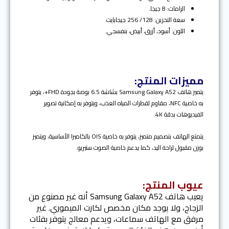
الرامات: 8 جيجا.
سعة التخزين: 128/ 256 جيجابايت.
اللون: أسود، أزرق، أبيض، بنفسجي.
مميزات المنتج:
يتميز هاتف Samsung Galaxy A52 بشاشة 6.5 بوصة بجودة FHD+، يتوفر
به خاصية NFC، مقاوم لقطرات المياه العذب، ويتوفر به إمكانية تصوير
الفيديوهات بدقة 4K.
يتمتع الهاتف بتصميم متميز، يتوفر به خاصية OIS بالكاميرا الأساسية، ويتميز
بوزن مقبول لراحة اليد، كما يدعم خاصية الصوت ستيريو.
عيوب المنتج:
يعيب هاتف Samsung Galaxy A52 أنه غير مصنوع من
الزجاج، ولا يوجد مكان مخصص لكارت الميموري. غير
مرفق مع الهاتف سماعات، ويدعم معالج يتوفر بفئات