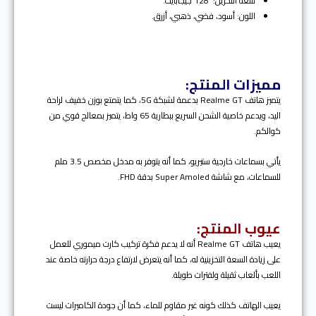
سعة التخزين: 128 جيجابايت.
اللون: أسود، فضي، ذهبي، أزرق.
مميزات المنتج:
يتميز هاتف Realme GT بدعمة لشبكة 5G، كما يتمتع بوزن خفيف لراحة
اليد، ويدعم خاصية الشحن السريع ببطارية 65 واط، يتميز بمعالج قوي من
كوالكم.
يأتي بسماعات خارجية ستيريو، كما أنه يتوفر به مدخل مخصص 3.5 ملم
للسماعات، مع شاشة Super Amoled بدقة FHD.
عيوب المنتج:
يعيب هاتف Realme GT أنه لا يدعم فكرة تركيب كارت ميموري للعمل
على زيادة السعة التخزينية له، كما أنه يتعرض لارتفاع درجة حرارته خاصة عند
اللعب بألعاب ثقيلة ولفترات طويلة.
يعيب الهاتف كذلك كونه غير مقاوم للماء، كما أن جودة الكاميرات ليست