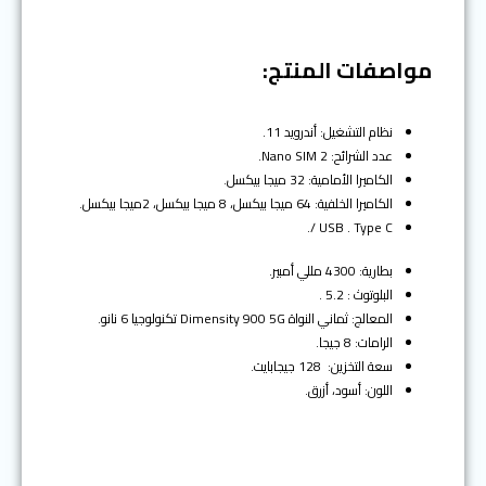
t
v
i
o
مواصفات المنتج:
u
s
نظام التشغيل: أندرويد 11.
عدد الشرائح: 2 Nano SIM.
الكاميرا الأمامية: 32 ميجا بيكسل.
الكاميرا الخلفية: 64 ميجا بيكسل، 8 ميجا بيكسل، 2ميجا بيكسل.
USB . Type C /.
بطارية: 4300 مللي أمبير.
البلوتوث : 5.2 .
المعالج: ثماني النواة Dimensity 900 5G تكنولوجيا 6 نانو.
الرامات: 8 جيجا.
سعة التخزين: 128 جيجابايت.
اللون: أسود، أزرق.