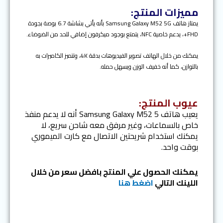
مميزات المنتج:
يمتاز هاتف Samsung Galaxy M52 5G بأنه يأتي بشاشة 6.7 بوصة بجودة
FHD+، يدعم خاصية NFC، يتمتع بوجود ميكرفون إضافي للحد من الضوضاء.
يمكنك من خلال الهاتف تصوير الفيديوهات بدقة 4K، وتتميز الكاميرات به
بالتوازن، كما أنه خفيف الوزن ويسهل حمله.
عيوب المنتج:
يعيب هاتف Samsung Galaxy M52 5 أنه لا يدعم منفذ
خاص بالسماعات، وغير مرفق معه شاحن سريع، لا
يمكنك استخدام شريحتين الاتصال مع كارت الميموري
بوقت واحد.
يمكنك الحصول علي المنتج بافضل سعر من خلال
اللينك التالي
اضغط هنا