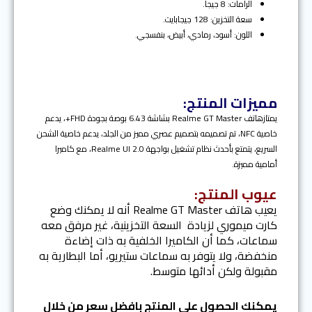
الرامات: 8 جيجا.
سعة التخزين: 128 جيجابايت.
اللون: أسود، رمادي، أبيض، بنفسجي.
مميزات المنتج:
يمتازهاتف Realme GT Master بشاشة 6.43 بوصة بجودة FHD+، يدعم
خاصية NFC، تم تصميمه بتصميم عصري مميز من الجلد، يدعم خاصية الشحن
السريع، يتمتع بأحدث نظام تشغيل بواجهة Realme UI 2.0، مع كاميرا
أمامية مميزة.
عيوب المنتج:
يعيب هاتف Realme GT Master أنه لا يمكنك وضع
كارت ميموري لزيادة السعة التخزينية، غير مرفق معه
سماعات، كما أن الكاميرا الخلفية به ذات إضاءة
منخفضة، ولا يتوفر به سماعات ستيريو، أما البطارية به
مقبولة ولكن أدائها متوسط.
يمكنك الحصول علي المنتج بافضل سعر من خلال