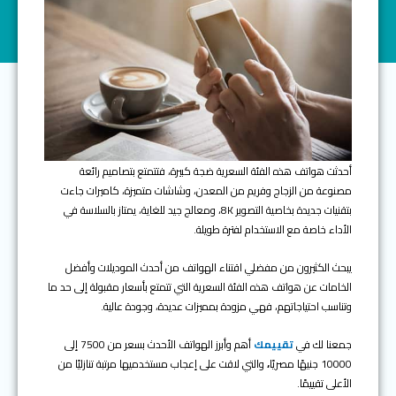
أحدثت هواتف هذه الفئة السعرية ضجة كبيرة، فتتمتع بتصاميم رائعة
مصنوعة من الزجاج وفريم من المعدن، وشاشات متميزة، كاميرات جاءت
بتقنيات جديدة بخاصية التصوير 8K، ومعالج جيد للغاية، يمتاز بالسلاسة في
الأداء خاصة مع الاستخدام لفترة طويلة.
يبحث الكثيرون من مفضلي اقتناء الهواتف من أحدث الموديلات وأفضل
الخامات عن هواتف هذه الفئة السعرية التي تتمتع بأسعار مقبولة إلى حد ما
وتناسب احتياجاتهم، فهي مزودة بمميزات عديدة، وجودة عالية.
جمعنا لك في
تقييمك
أهم وأبرز الهواتف الأحدث بسعر من 7500 إلى
10000 جنيهًا مصريًا
،
والتي لاقت على إعجاب مستخدميها مرتبة تنازليًا من
الأعلى تقييمًا.