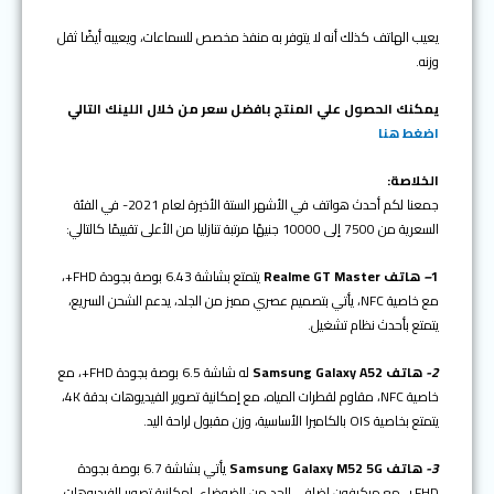
يعيب الهاتف كذلك أنه لا يتوفر به منفذ مخصص للسماعات، ويعيبه أيضًا ثقل
وزنه.
يمكنك الحصول علي المنتج بافضل سعر من خلال اللينك التالي
اضغط هنا
الخلاصة:
جمعنا لكم أحدث هواتف في الأشهر الستة الأخيرة لعام 2021- في الفئة
السعرية من 7500 إلى 10000 جنيهًا مرتبة تنازليا من الأعلى تقييمًا كالتالي:
1
–
هاتف
Realme GT Master
يتمتع بشاشة 6.43 بوصة بجودة FHD+،
مع خاصية NFC، يأتي بتصميم عصري مميز من الجلد، يدعم الشحن السريع،
يتمتع بأحدث نظام تشغيل.
2-
هاتف
Samsung Galaxy A52
له شاشة 6.5 بوصة بجودة FHD+، مع
خاصية NFC، مقاوم لقطرات المياه، مع إمكانية تصوير الفيديوهات بدقة 4K،
يتمتع بخاصية OIS بالكاميرا الأساسية، وزن مقبول لراحة اليد.
3-
هاتف
Samsung Galaxy M52 5G
يأتي بشاشة 6.7 بوصة بجودة
FHD+، مع ميكرفون إضافي للحد من الضوضاء، امكانية تصوير الفيديوهات