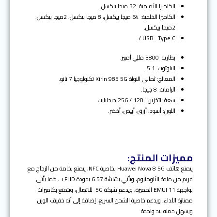
الكاميرا الأمامية: 32 ميجا بيكسل.
الكاميرا الخلفية: 64 ميجا بيكسل، 8 ميجا بيكسل، 2ميجا بيكسل،
2ميجا بيكسل.
USB . Type C /.
بطارية: 3800 مللي أمبير.
البلوتوث: 5.1 .
المعالج: ثماني النواة Kirin 985 5G تكنولوجيا 7 نانو.
الرامات: 8 جيجا.
سعة التخزين: 128 / 256 جيجابايت.
اللون: أسود، أزرق، أبيض، أخضر.
مميزات المنتج:
يتمتع
هاتف Huawei Nova 8 5G بخاصية NFC، يتمتع بخامة من الزجاج مع
فريم من مادة الألومنيوم، ويأتي بشاشة 6.57 بجودة FHD+ ، كما يأتي
بواجهة EMUI 11 المميزة، ويدعم شبكة 5G للاتصال، ويتمتع بكاميرات
ممتازة الأداء، ويدعم خاصية الشحن السريع، إضافة إلى أنه خفيف الوزن
ويسهل حمله بيد واحدة.