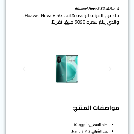
4- هاتف Huawei Nova 8 5G:
جاء في المرتبة الرابعة هاتف Huawei Nova 8 5G،
والذي يبلغ سعره 6898 جنيهًا تقريبًا.
N
P
e
r
x
e
t
v
i
o
مواصفات المنتج:
u
s
نظام التشغيل: أندرويد 10.
عدد الشرائح: 2 Nano SIM.