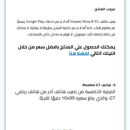
عيوب المنتج:
يعيب هاتف Huawei Nova 8 5G أنه لا يدعم خدمات Google Play رسمياً،
غير مقاوم للماء، كما أنه لا يدعم خاصية الشحن بطريقة لا سلكية، لا يمكنك
من خلاله إضافة كارت ميموري، لا يتوفر به مدخل خاص بالسماعات.
يمكنك الحصول علي المنتج بافضل سعر من خلال
اللينك التالي
اضغط هنا
5- هاتف Realme GT:
المرتبة الخامسة من نصيب هاتف آخر من هاتف ريلمي
GT، والذي يبلغ سعره 10499 جنيهًا تقريبًا.