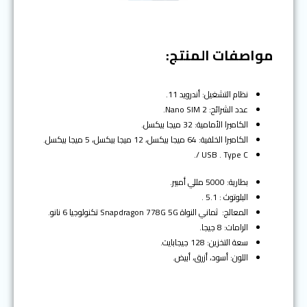
t
v
i
o
مواصفات المنتج:
u
s
نظام التشغيل: أندرويد 11.
عدد الشرائح: 2 Nano SIM.
الكاميرا الأمامية: 32 ميجا بيكسل.
الكاميرا الخلفية: 64 ميجا بيكسل، 12 ميجا بيكسل، 5 ميجا بيكسل.
USB . Type C /.
بطارية: 5000 مللي أمبير.
البلوتوث : 5.1 .
المعالج: ثماني النواة Snapdragon 778G 5G تكنولوجيا 6 نانو.
الرامات: 8 جيجا.
سعة التخزين: 128 جيجابايت.
اللون: أسود، أزرق، أبيض.