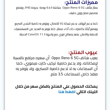
مميزات المنتج:
يمتاز هاتف
Oppo Reno 6 5G بشاشة 6.43 بوصة بجودة FHD، ويتمتع
بتصميم مميز ووزن خفيف.
كما يدعم الهاتف يدعم شبكة 5G للاتصال، ويتوفر به خاصية الشحن السريع،
ويتمتع أيضًا بكاميرات ذات أداء ممتاز، كما يتوفر به العديد من المستشعرات
للحماية والآمان، يتميز بمعالج قوي مع واجهة ColorOS 11.3 الحديثة.
عيوب المنتج:
يعيب هاتف
Oppo Reno 6 5G أن سعره مرتفع بالنسبة
لإمكاناته، ولا يدعم خاصية تركيب كارت ميموري، كما
أن السماعات به لا تدعم خاصية الاستريو، ولا يتوفر به
منفذ خاص للسماعات 3.5 ملم.
يمكنك الحصول علي المنتج بافضل سعر من خلال
اللينك التالي
اضغط هنا