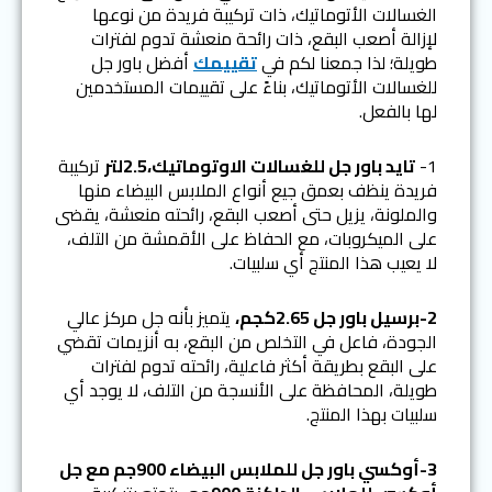
الغسالات الأتوماتيك، ذات تركيبة فريدة من نوعها
لإزالة أصعب البقع، ذات رائحة منعشة تدوم لفترات
طويلة؛ لذا جمعنا لكم في
تقييمك
أفضل باور جل
للغسالات الأتوماتيك، بناءً على تقييمات المستخدمين
لها بالفعل.
1-
تايد باور جل للغسالات الاوتوماتيك،2.5لتر
تركيبة
فريدة ينظف بعمق جيع أنواع الملابس البيضاء منها
والملونة، يزيل حتى أصعب البقع، رائحته منعشة، يقضى
على الميكروبات، مع الحفاظ على الأقمشة من التلف،
لا يعيب هذا المنتج أي سلبيات.
2-برسيل باور جل 2.65كجم،
يتميز بأنه جل مركز عالي
الجودة، فاعل في التخلص من البقع، به أنزيمات تقضي
على البقع بطريقة أكثر فاعلية، رائحته تدوم لفترات
طويلة، المحافظة على الأنسجة من التلف، لا يوجد أي
سلبيات بهذا المنتج.
3-أوكسي باور جل للملابس البيضاء 900جم مع جل