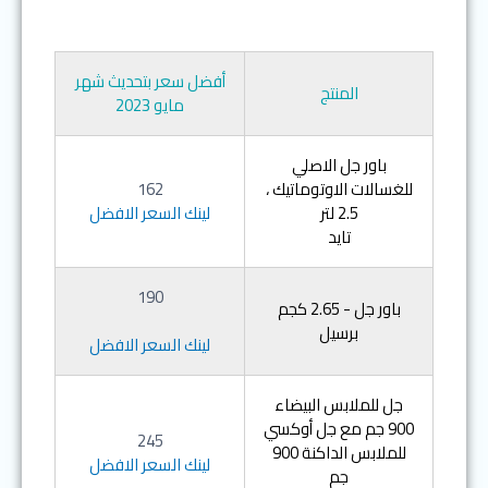
أفضل سعر بتحديث شهر
المنتج
مايو 2023
باور جل الاصلي
للغسالات الاوتوماتيك ،
162
2.5 لتر
لينك السعر الافضل
تايد
190
باور جل - 2.65 كجم
برسيل
لينك السعر الافضل
جل للملابس البيضاء
900 جم مع جل أوكسي
245
للملابس الداكنة 900
لينك السعر الافضل
جم