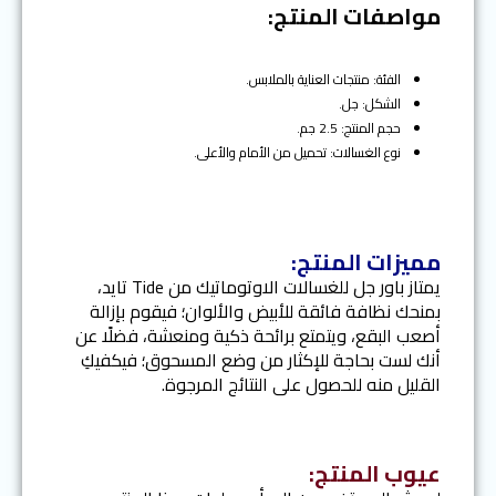
مواصفات المنتج:
u
s
الفئة: منتجات العناية بالملابس.
الشكل: جل.
حجم المنتج: 2.5 جم.
نوع الغسالات: تحميل من الأمام والأعلى.
مميزات المنتج:
يمتاز باور جل للغسالات الاوتوماتيك من Tide تايد،
بمنحك نظافة فائقة للأبيض والألوان؛ فيقوم بإزالة
أصعب البقع، ويتمتع برائحة ذكية ومنعشة، فضلًا عن
أنك لست بحاجة للإكثار من وضع المسحوق؛ فيكفيكِ
القليل منه للحصول على النتائج المرجوة.
عيوب
المنتج: