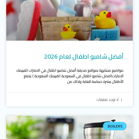
أفضل شامبو اطفال لعام 2026
مواضيع مشابهة بمواقع صديقة أفضل شامبو اطفال في الامارات (تقييمك
الامارات)افضل شامبو اطفال في السعودية (تقييمك السعودية ) يتمتع
الأطفال ببشرة حساسة للغاية ولذلك من
لا توجد تعليقات
BOILERS