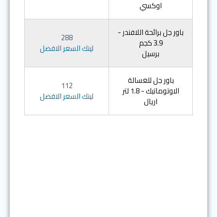
اوكسي
باور جل برائحة اللافندر -
288
3.9 كجم
لينك السعر الافضل
برسيل
باور جل للغسالة
112
الاوتوماتيك - 1.8 لتر
لينك السعر الافضل
اريال