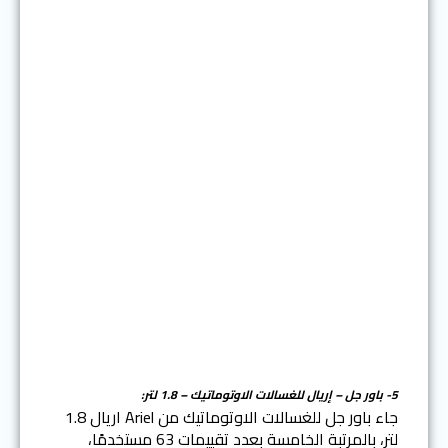
5- باور جل – إريال للغسالات الاوتوماتيك – 1.8 لتر:
جاء باور جل للغسالات الاوتوماتيك من Ariel اريال 1.8
لتر، بالمرتبة الخامسة بعدد تقييمات 63 مستخدمًا،