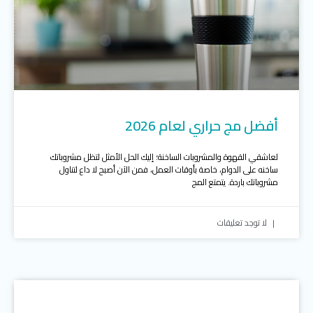
أفضل مج حراري لعام 2026
لعاشقي القهوة والمشروبات الساخنة؛ إليك الحل الأمثل لتظل مشروباتك
ساخنه على الدوام، خاصة بأوقات العمل، فمن الآن أصبح لا داع لتناول
مشروباتك باردة. يتمتع المج
لا توجد تعليقات