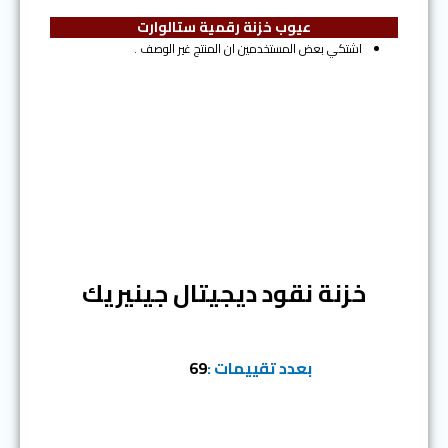
عيوب خزنة رقمية ستالوارت
اشتكي بعض المستخدمين ان المنتج غير الوصف .
المرتبة الثالثة
خزنة نقود ديجيتال جينيريك
بعدد تقييمات :
69