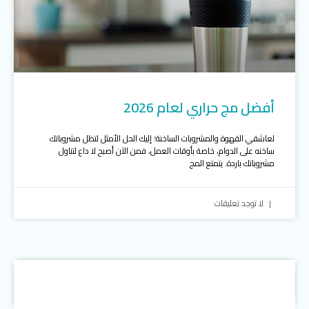
أفضل مج حراري لعام 2026
لعاشقي القهوة والمشروبات الساخنة؛ إليك الحل الأمثل لتظل مشروباتك
ساخنه على الدوام، خاصة بأوقات العمل، فمن الآن أصبح لا داع لتناول
مشروباتك باردة. يتمتع المج
لا توجد تعليقات