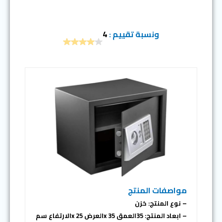
ونسبة تقييم :
4
مواصفات المنتج
– نوع المنتج: خزن
– ابعاد المنتج: 35العمق x 35العرض x 25الارتفاع سم