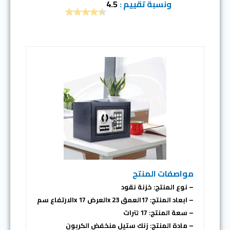
ونسبة تقييم :
4.5
مواصفات المنتج
– نوع المنتج: خزنة نقود
– ابعاد المنتج: 17العمق x 23العرض x 17الارتفاع سم
– سعة المنتج: 17 لترات
– مادة المنتج: زنك ستيل منخفض الكربون