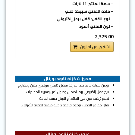
– سعة المنتج: 11 لترات
– مادة المنتج: سبيكة صلب
– نوع القفل: قفل برمز إلكتروني
– لون المنتج: أسود
2,375.00
اشتري من امازون
مميزات خزنة نقود بورتال
تؤمن حماية عالية ضد السرقة بفضل هيكل فولاذي متين ومقاوم.
تتيح قفل إلكتروني برمز لضمان وصول آمن وسريع للمحتويات.
تدعم تركيب مرن على الحائط أو الأرض حسب الحاجة.
تقلل مخاطر الخدش بوجود قاعدة داخلية مبطنة لحماية الأغراض.
عيوب خزنة نقود بورتال