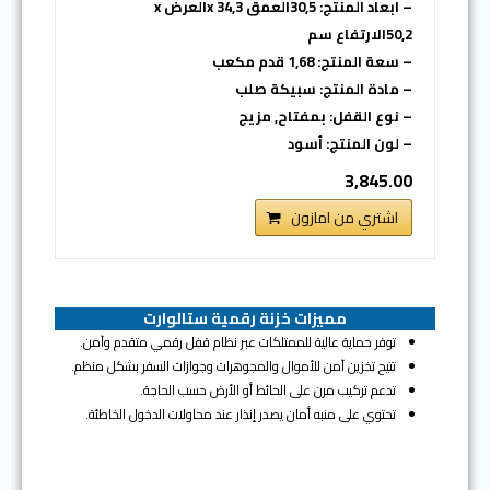
– ابعاد المنتج: 30,5العمق x 34,3العرض x
50,2الارتفاع سم
– سعة المنتج: 1,68 قدم مكعب
– مادة المنتج: سبيكة صلب
– نوع القفل: بمفتاح, مزيج
– لون المنتج: أسود
3,845.00
اشتري من امازون
مميزات خزنة رقمية ستالوارت
توفر حماية عالية للممتلكات عبر نظام قفل رقمي متقدم وآمن.
تتيح تخزين آمن للأموال والمجوهرات وجوازات السفر بشكل منظم.
تدعم تركيب مرن على الحائط أو الأرض حسب الحاجة.
تحتوي على منبه أمان يصدر إنذار عند محاولات الدخول الخاطئة.