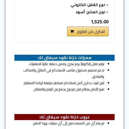
– نوع القفل: الكتروني
– لون المنتج: أسود
1,525.00
اشتري من امازون
مميزات خزنة نقود سيفتي تك
توفر قفل إلكترونيًا برمز سري يضمن حماية عالية للمقتنيات.
تدعم تصميم محمول مناسب للاستخدام في المنازل والمكاتب
والفنادق.
تتيح تثبيت جداري آمن باستخدام مسامير مرفقة لزيادة الاستقرار.
تعزز الأمان بنظام فتح مزدوج يجمع بين الرقم والمفتاح.
عيوب خزنة نقود سيفتي تك
لم يشر أي من المستخدمين إلى أي سلبيات بهذا المنتج.