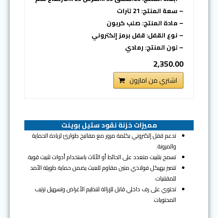
– سعة المنتج: 21 لترات
– مادة المنتج: صلب كربون
– نوع القفل: قفل برمز إلكتروني
– لون المنتج: رمادي
2,350.00
اشتري من امازون
مميزات خزنة نقود ستيل بوينت
تدعم قفل إلكتروني بكلمة مرور مع مفاتيح طوارئ لزيادة الحماية
والمرونة.
تسمح بتثبيت متعدد على الحائط أو الأثاث باستخدام أدوات تثبيت قوية.
تتميز بهيكل فولاذي متين مقاوم للعبث يضمن حماية طويلة الأمد
للمقتنيات.
تحتوي على رف داخلي قابل للإزالة لتنظيم الأغراض وتسهيل ترتيب
المحتويات.