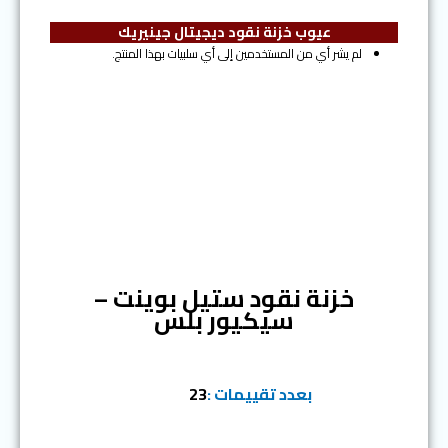
عيوب خزنة نقود ديجيتال جينيريك
لم يشر أي من المستخدمين إلى أي سلبيات بهذا المنتج.
المرتبة الرابعة
خزنة نقود ستيل بوينت –
سيكيور بلس
بعدد تقييمات :
23