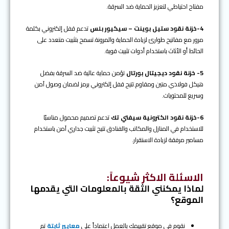
مفتاح احتياطي لتعزيز الحماية ضد السرقة.
4-خزنة نقود ستيل بوينت – سيكيور بلس
تدعم قفل إلكتروني بكلمة
مرور مع مفاتيح طوارئ لزيادة الحماية والمرونة.تسمح بتثبيت متعدد على
الحائط أو الأثاث باستخدام أدوات تثبيت قوية.
5- خزنة نقود ديجيتال بورتال
تؤمن حماية عالية ضد السرقة بفضل
هيكل فولاذي متين ومقاوم.تتيح قفل إلكتروني برمز لضمان وصول آمن
وسريع للمحتويات.
6-خزنة نقود الكترونية سيفتي تك
تدعم تصميم محمول مناسبًا
للاستخدام في المنازل والمكاتب والفنادق.تتيح تثبيت جداري آمن باستخدام
مسامير مرفقة لزيادة الاستقرار.
الاسئلة الاكثر شيوعاً
:
لماذا يمكنني الثقة بالمعلومات التي يقدمها
الموقع؟
نقوم في موقع تقييمك بالعمل اعتماداً علي
معايير ثابتة
تم