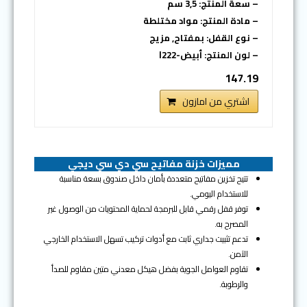
– سعة المنتج: 3,5 سم
– مادة المنتج: مواد مختلطة
– نوع القفل: بمفتاح, مزيج
– لون المنتج: أبيض-l222
147.19
اشتري من امازون
مميزات خزنة مفاتيح سي دي سي ديجي
تتيح تخزين مفاتيح متعددة بأمان داخل صندوق بسعة مناسبة
للاستخدام اليومي.
توفر قفل رقمي قابل للبرمجة لحماية المحتويات من الوصول غير
المصرح به.
تدعم تثبيت جداري ثابت مع أدوات تركيب تسهل الاستخدام الخارجي
الآمن.
تقاوم العوامل الجوية بفضل هيكل معدني متين مقاوم للصدأ
والرطوبة.