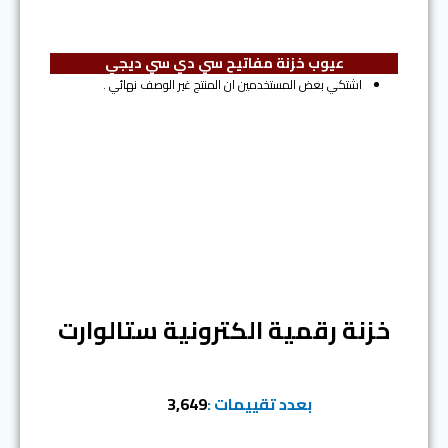
عيوب خزنة مفاتيح سي دي سي ديجي
اشتكي بعض المستخدمين ان المنتج غير الوصف نهائي .
المرتبة الثانية
خزنة رقمية الكترونية ستالوارت
بعدد تقييمات :
3,649