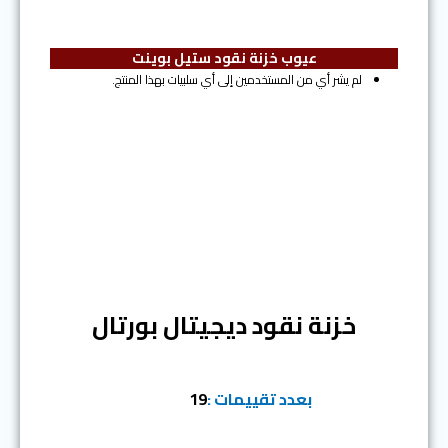
عيوب خزنة نقود ستيل بوينت
لم يشر أي من المستخدمين إلى أي سلبيات بهذا المنتج.
المرتبة الخامسة
خزنة نقود ديجيتال بورتال
بعدد تقييمات :
19