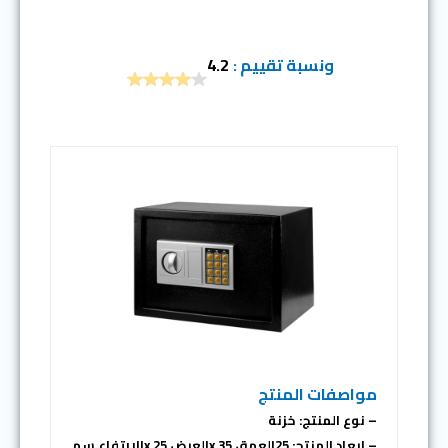
ونسبة تقييم :
4.2
مواصفات المنتج
– نوع المنتج: خزنة
– ابعاد المنتج: 25العمق x 35العرض x 25الارتفاع سم