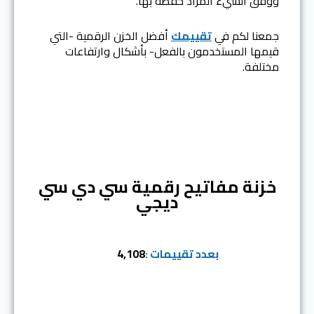
ووفق الشيء المراد حفظه بها.
جمعنا لكم في
تقييمك
أفضل الخزن الرقمية -التي
قيمها المستخدمون بالفعل- بأشكال وارتفاعات
مختلفة.
المرتبة الأولى
خزنة مفاتيح رقمية سي دي سي
ديجي
بعدد تقييمات :
4,108