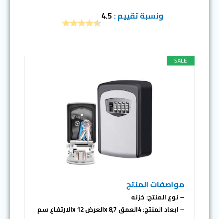
ونسبة تقييم :
4.5
SALE
مواصفات المنتج
– نوع المنتج: خزنه
– ابعاد المنتج: 4العمق x 8,7العرض x 12الارتفاع سم