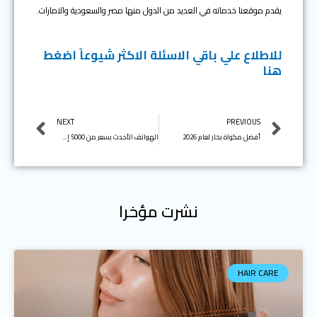
يقدم موقعنا خدماته في العديد من الدول منها مصر والسعودية والامارات.
للاطلاع علي باقي الاسئلة الاكثر شيوعاً اضغط
هنا
Next
Prev
NEXT
PREVIOUS
أفضل مكواة بخار لعام 2026
الهواتف الأحدث بسعر من 5000 إلى 6000 جنيهًا مصريًا
نشرت مؤخرا
HAIR CARE