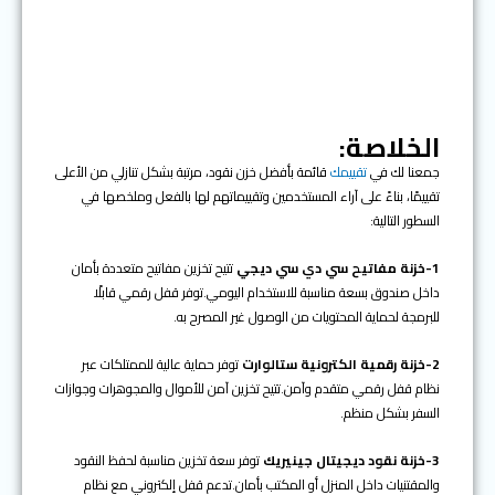
الخلاصة
:
جمعنا لك في
تقييمك
قائمة بأفضل خزن نقود، مرتبة بشكل تنازلي من الأعلى
تقييمًا، بناءً على آراء المستخدمين وتقييماتهم لها بالفعل وملخصها في
السطور التالية:
1-خزنة مفاتيح سي دي سي ديجي
تتيح تخزين مفاتيح متعددة بأمان
داخل صندوق بسعة مناسبة للاستخدام اليومي.توفر قفل رقمي قابلًا
للبرمجة لحماية المحتويات من الوصول غير المصرح به.
2-خزنة رقمية الكترونية ستالوارت
توفر حماية عالية للممتلكات عبر
نظام قفل رقمي متقدم وآمن.تتيح تخزين آمن للأموال والمجوهرات وجوازات
السفر بشكل منظم.
3-خزنة نقود ديجيتال جينيريك
توفر سعة تخزين مناسبة لحفظ النقود
والمقتنيات داخل المنزل أو المكتب بأمان.تدعم قفل إلكتروني مع نظام