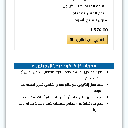
– مادة المنتج: صلب كربون
– نوع القفل: بمفتاح
– لون المنتج: أسود
1,574.00
اشتري من امازون
مميزات خزنة نقود ديجيتال جينيريك
توفر سعة تخزين مناسبة لحفظ النقود والمقتنيات داخل المنزل أو
المكتب بأمان.
تدعم قفل إلكتروني مع نظام مفتاح احتياطي لتعزيز الحماية ضد
السرقة.
تتيح تثبيت مرن على الحائط أو الأرض باستخدام أدوات تثبيت قوية.
تصنع من فولاذ متين مقاوم للصدمات لضمان حماية طويلة الأمد
للمحتويات.