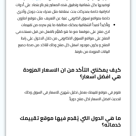
توضيحها بكل شفافية وتطبيق هذه المعايير يتم بالإعتماد علي أدوات
احترافية خاصة بمحركات بحث عملاقة مثل محرك بحث جوجل وآخري
خاصة بمواقع تسوق الكتروني غنية عن التعريف مثل موقع امازون.
وتأكيداً لمبدأ الشفافية يمكنك مطابقة ما يتم سرده من تقييمات
لاي منتج علي موقعنا مع ما هو مُقيَّم بالفعل من قبل مستخدمي
المنتج علي مواقع التسوق الالكتروني من خلال الدخول علي رابط
المنتج و يكون موجود اسفل كل منتج وذلك للتاكد من صحة جميع
البيانات المزودة من طرفنا.
كيف يمكنني التأكد من ان الاسعار المزودة
هي افضل اسعار؟
نقوم في موقع تقييمك بعمل تحليل شهري للاسعار في السوق وذلك
لتحديث افضل الاسعار لكل منتج دورياً.
ما هي الدول التي يُقدِم فيها موقع تقييمك
خدماته؟