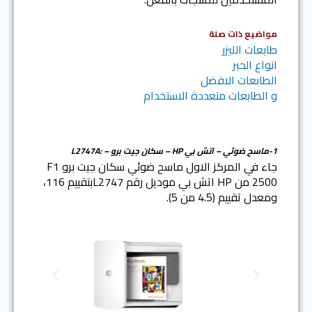
مواضيع ذات صلة
طابعات الليزر
انواع الحبر
الطابعات الافضل
و الطابعات متعددة الاستخدام
1-
ماسح ضوئي – اتش بي HP – سكان جيت برو – :L2747A
جاء في المركز الاول ماسح ضوئي سكان جيت برو F1
2500 من HP اتش بي موديل رقم L2747بتقييم 116،
ومعدل تقييم (4.5 من 5).
N
P
e
r
x
e