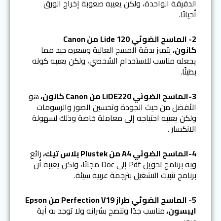
الدقيقة الواحدة، ولكن يعيبه صعوبة إخراج الورق
أحيانًا.
2-
الماسح الضوئي
Lide 120
من
Canon
كانون،
يتميز بدقة المسح العالية وسعره جيد مما
يجعله مناسب للاستخدام الشخصي، ولكن يعيبه كونه
بطيئًا.
3-الماسح الضوئي
LiDE220
من
Canon
كانون،
هو
الأفضل من حيث الجودة وتحسين الصور والرسومات
ولكن يعيبه احتياجه إلى معاملة خاصة وذلك لسهولة
الانكسار .
4-الماسح الضوئي
A4
من
Plustek
بلاس تيك،
رائع
وبه برنامج تحويل Pdf إلى Doc مجانًا، ولكن يعيبه أن
برنامج تثبيت التشغيل بترجمة عربية سيئة.
5-
الماسح الضوئي طراز
Perfection V19
من
Epson
ايبسون،
مناسب جدًا وننصح بشرائه ولا توجد به أية