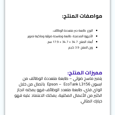
i
o
مواصفات المنتج:
u
s
النوع: طابعة حبر متعددة الوظائف.
الأجهزة المدمجة: طابعة وماسحة ضوئية وماكينة تصوير.
أبعاد المنتج: 34.7 × 34.7 × 17.9 سم .
وزن المنتج: 3.9 كجم.
مميزات المنتج:
يتميز ماسح ضوئي – طابعة متعددة الوظائف من
ابسون Epson – EcoTank L3156 باتصال من خلال
الواي فاي، طابعة متعدد الوظائف فهو يمكنه انجاز
الكثير من الأعمال المكتبية، يمكنك الاعتماد عليه فهو
خيارك المثالي.