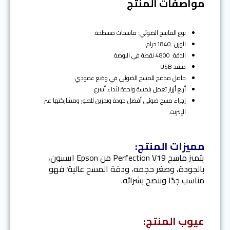
مواصفات المنتج
نوع الماسح الضوئي: ماسحات مسطحة.
الوزن: 1840جرام.
الدقة: 4800 نقطة في البوصة.
منفذ USB
حامل مدمج للمسح الضوئي في وضع عمودي.
أربع أزرار تعمل بلمسة واحدة لأداء أسرع.
إجراء مسح ضوئي أفضل جودة وتخزين للصور ومشاركتها عبر
الإنترنت.
مميزات المنتج:
يتميز ماسح Perfection V19 من Epson ايبسون،
بالجودة، وصغر حجمه، ودقة المسح عالية؛ فهو
مناسب جدًا وننصح بشرائه.
عيوب المنتج: