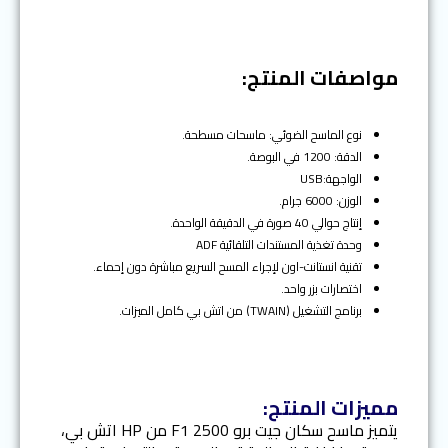
t
v
i
o
مواصفات المنتج:
u
s
نوع الماسح الضوئي: ماسحات مسطحة.
الدقة: 1200 في البوصة.
الواجهة:USB
الوزن: 6000 جرام.
إنتاج حوالي 40 صورة في الدقيقة الواحدة.
وحدة تغذية المستندات التلقائية ADF
تقنية انستانت-اون لإجراء المسح السريع مباشرة دون إحماء.
اختصارات بزر واحد.
برنامج التشغيل (TWAIN) من اتش بي كامل الميزات.
مميزات المنتج:
يتميز ماسح سكان جيت برو F1 2500 من HP اتش بي،