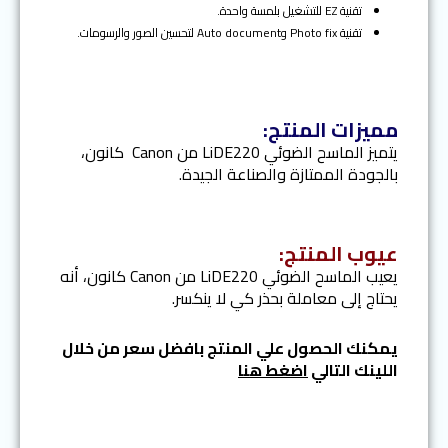
تقنية EZ للتشغيل بلمسة واحدة.
تقنية Photo fix وAuto document لتحسين الصور والرسومات.
مميزات المنتج:
يتميز الماسح الضوئي LiDE220 من Canon كانون،
بالجودة الممتازة والصناعة الجيدة.
عيوب المنتج:
يعيب الماسح الضوئي LiDE220 من Canon كانون، أنه
يحتاج إلى معاملة بحذر كي لا ينكسر.
يمكنك الحصول علي المنتج بافضل سعر من خلال
اللينك التالي
اضغط هنا