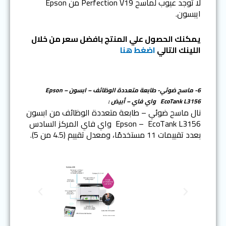
لا توجد عيوب لماسح Perfection V19 من Epson
ايبسون.
يمكنك الحصول علي المنتج بافضل سعر من خلال
اللينك التالي
اضغط هنا
6- ماسح ضوئي- طابعة متعددة الوظائف – ابسون Epson –
EcoTank L3156 واي فاي – أبيض :
نال ماسح ضوئي – طابعة متعددة الوظائف من ابسون
Epson – EcoTank L3156 واي فاي المركز السادس
بعدد تقييمات 11 مستخدمًا، ومعدل تقييم (4.5 من 5).
N
P
e
r
x
e
t
v