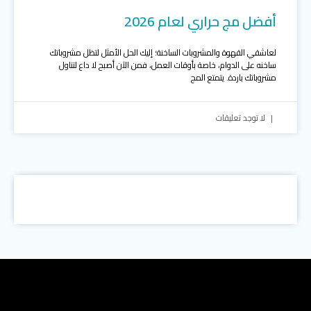
أفضل مج حراري لعام 2026
لعاشقي القهوة والمشروبات الساخنة؛ إليك الحل الأمثل لتظل مشروباتك
ساخنه على الدوام، خاصة بأوقات العمل، فمن الآن أصبح لا داع لتناول
مشروباتك باردة. يتمتع المج
لا توجد تعليقات