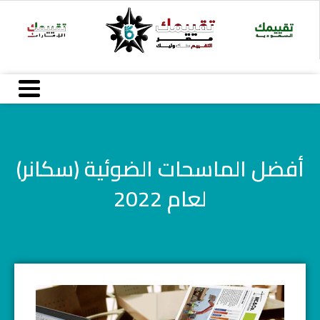
خطي
لى
لمحتوى
أفضل الماسحات الضوئية (سكانر)
لعام 2022