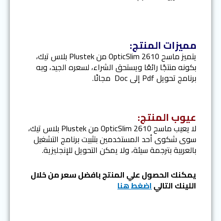
مميزات المنتج:
يتميز ماسح 2610 OpticSlim من Plustek بلاس تيك،
بكونه منتجًا رائعًا ويستحق الشراء، لسعره الجيد، وبه
برنامج تحويل Pdf إلى Doc مجانًا.
عيوب المنتج:
لا يعيب ماسح 2610 OpticSlim من Plustek بلاس تيك،
سوى شكوى أحد المستخدمين بتثبيت برنامج التشغيل
بالعربية بترجمة سيئة، ولا يمكن التحويل للإنجليزية.
يمكنك الحصول علي المنتج بافضل سعر من خلال
اللينك التالي
اضغط هنا