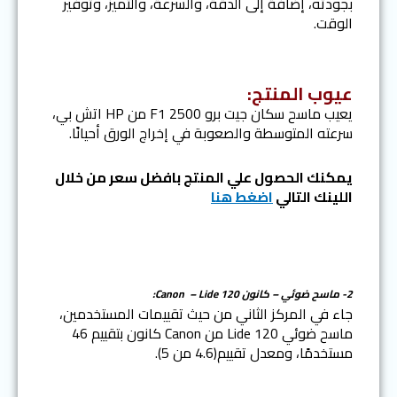
بجودته، إضافة إلى الدقة، والسرعة، والتميز، وتوفير
الوقت.
عيوب المنتج:
يعيب ماسح سكان جيت برو F1 2500 من HP اتش بي،
سرعته المتوسطة والصعوبة في إخراج الورق أحيانًا.
يمكنك الحصول علي المنتج بافضل سعر من خلال
اللينك التالي
اضغط هنا
2- ماسح ضوئي – كانون Canon – Lide 120:
جاء في المركز الثاني من حيث تقييمات المستخدمين،
ماسح ضوئي Lide 120 من Canon كانون بتقييم 46
مستخدمًا، ومعدل تقييم(4.6 من 5).