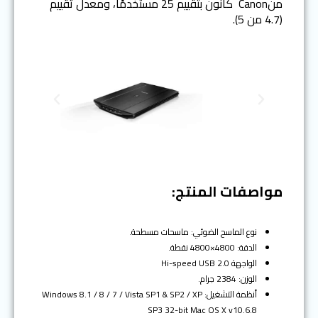
منCanon كانون بتقييم 25 مستخدمًا، ومعدل تقييم
(4.7 من 5).
N
P
e
r
x
e
t
v
i
o
مواصفات المنتج:
u
s
نوع الماسح الضوئي: ماسحات مسطحة.
الدقة: 4800×4800 نقطة.
الواجهة Hi-speed USB 2.0
الوزن: 2384 جرام.
أنظمة التشغيل: Windows 8.1 / 8 / 7 / Vista SP1 & SP2 / XP
SP3 32-bit Mac OS X v10.6.8