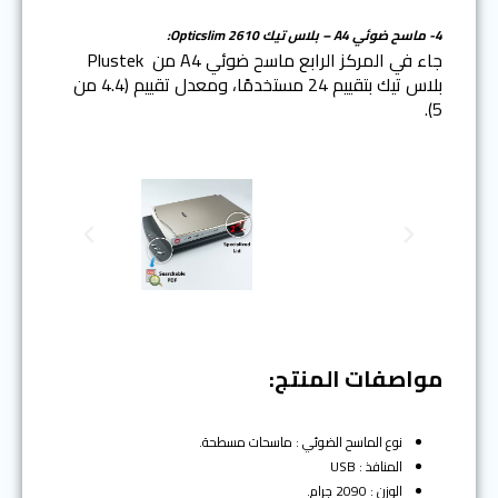
4- ماسح ضوئي A4 – بلاس تيك Opticslim 2610:
جاء في المركز الرابع ماسح ضوئي A4 من Plustek
بلاس تيك بتقييم 24 مستخدمًا، ومعدل تقييم (4.4 من
5).
N
P
e
r
x
e
t
v
i
o
مواصفات المنتج:
u
s
نوع الماسح الضوئي : ماسحات مسطحة.
المنافذ : USB
الوزن : 2090 جرام.