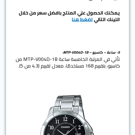
يمكنك الحصول علي المنتج بافضل سعر من خلال
اللينك التالي
اضغط هنا
5- ساعة – كاسيو – MTP-V004D-1B:
تأتي في المرتبة الخامسة ساعة MTP-V004D-1B من
كاسيو، بتقييم 168 مستخدمًا، معدل تقييم (4.3 من 5).