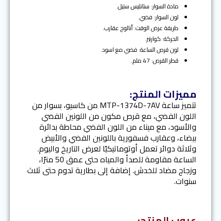
مادة السوار: ستانليس ستيل.
لون السوار: فضي.
طريقة عرض الوقت: أنالوج عقارب.
الحركة: كوارتيز.
لون قرص الساعة: فضي مع اسود.
قطر القرص: 47 ملم.
مميزات المنتج:
تتميز ساعة MTP-1374D-7AV من كاسيو، بسوار من
اللون الفضي، مع قرص مكون من اللونين الفضي
والأسود، مع ميناء من اللون الفضي محاطة بدائرة
بيضاء، وعقارب فسفورية باللونين الفضي والأبيض
وثلاثة دوائر تعمل أوتوماتيكيًا لعرض التاريخ واليوم.
الساعة مقاومة للصدأ والمياه حتى عمق 50 مترًا،
وزجاج مضاد للخدش. إضافة إلى بطارية تدوم حتى ثلاث
سنوات.
عيوب المنتج: