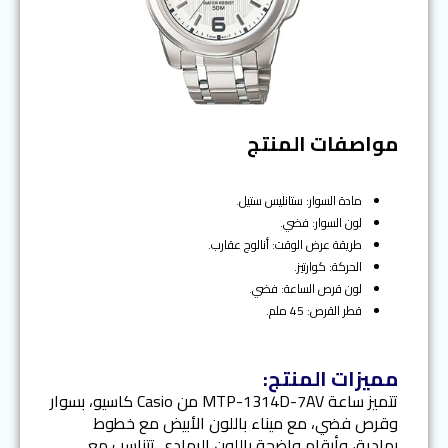
مواصفات المنتج
مادة السوار: ستانليس ستيل.
لون السوار: فضي.
طريقة عرض الوقت: أنالوج عقارب.
الحركة: كوارتيز.
لون قرص الساعة: فضي.
قطر القرص: 45 ملم.
مميزات المنتج:
تتميز ساعة MTP-1314D-7AV من Casio كاسيو، بسوار
وقرص فضي، مع ميناء باللون الأبيض مع خطوط
رمادية، وأرقام واضحة باللون الرمادي تتناسب مع