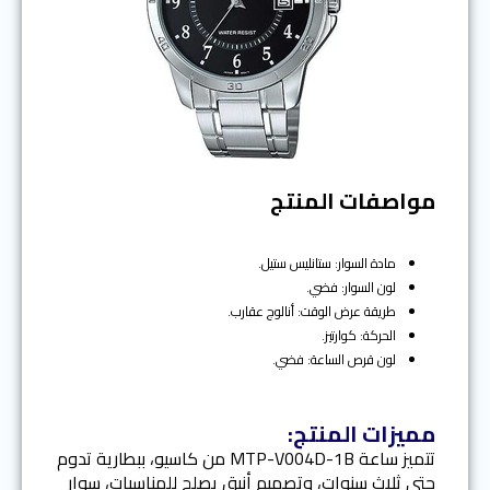
مواصفات المنتج
مادة السوار: ستانليس ستيل.
لون السوار: فضي.
طريقة عرض الوقت: أنالوج عقارب.
الحركة: كوارتيز.
لون قرص الساعة: فضي.
مميزات المنتج:
تتميز ساعة MTP-V004D-1B من كاسيو، ببطارية تدوم
حتى ثلاث سنوات، وتصميم أنيق يصلح للمناسبات، سوار