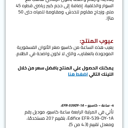
السوار والخلفية. إضافة إلى حجم كبير رياضي قطره 45
ملم، وزجاج مقاوم للخدش، ومقاومة للمياه حتى 50
مترًا.
عيوب المنتج:
يعيب هذه الساعة من كاسيو صغر الألوان الفسفورية
الموجودة بالعقارب، والتي لا تكون واضحة في الظلام.
يمكنك الحصول علي المنتج بافضل سعر من خلال
اللينك التالي
اضغط هنا
4- ساعة – كاسيو – EFR-539DY-1A:
تأتي في المرتبة الرابعة ساعة كاسيو، موديل رقم
Edifice EFR-539-DY-1A، بتقييم 207 مستخدمًا،
ومعدل تقييم (4.3 من 5).