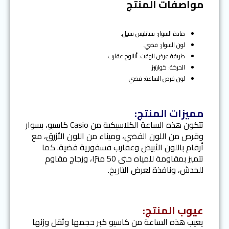
مواصفات المنتج
مادة السوار: ستانليس ستيل.
لون السوار: فضي.
طريقة عرض الوقت: أنالوج عقارب.
الحركة: كوارتيز.
لون قرص الساعة: فضي.
مميزات المنتج:
تتكون هذه الساعة الكلاسيكية من Casio كاسيو، بسوار
وقرص من اللون الفضي، وميناء من اللون الأزرق، مع
أرقام باللون الأبيض وعقارب فسفورية فضية. كما
تتميز بمقاومة للمياه حتى 50 مترًا، وزجاج مقاوم
للخدش، ونافذة لعرض التاريخ.
عيوب المنتج:
يعيب هذه الساعة من كاسيو كبر حجمها وثقل وزنها