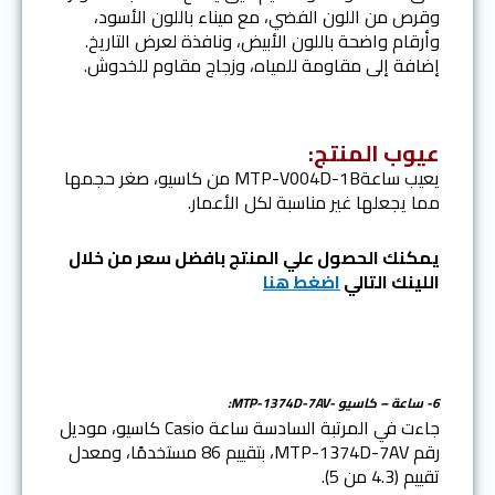
وقرص من اللون الفضي، مع ميناء باللون الأسود،
وأرقام واضحة باللون الأبيض، ونافذة لعرض التاريخ.
إضافة إلى مقاومة للمياه، وزجاج مقاوم للخدوش.
عيوب المنتج:
يعيب ساعةMTP-V004D-1B من كاسيو، صغر حجمها
مما يجعلها غير مناسبة لكل الأعمار.
يمكنك الحصول علي المنتج بافضل سعر من خلال
اللينك التالي
اضغط هنا
6- ساعة – كاسيو -MTP-1374D-7AV:
جاءت في المرتبة السادسة ساعة Casio كاسيو، موديل
رقم MTP-1374D-7AV، بتقييم 86 مستخدمًا، ومعدل
تقييم (4.3 من 5).