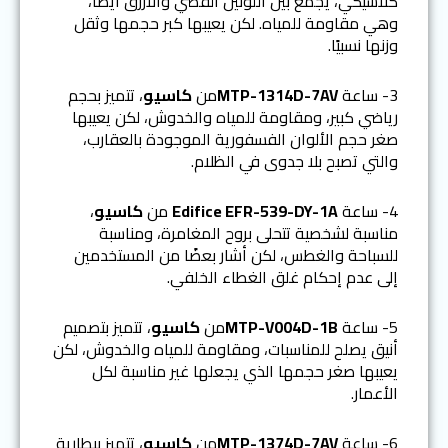
كلاسيكي، يجمع بين اللونين الفضي والأزرق أيضًا،
وهي مقاومة للمياه. لكن يعيبها كبر حجمها وثقل
وزنها نسبيًا.
3- ساعة
MTP-1314D-7AV
من
كاسيو
، تتميز بحجم
رياضي كبير، ومقاومة للمياه والخدوش، لكن يعيبها
صغر حجم الألوان الفسفورية الموجودة بالعقارب،
والتي تصبح بلا جدوى في الظلام.
4- ساعة
Edifice EFR-539-DY-1A
من
كاسيو
،
مناسبة لشخصية تتحلى بروح المغامرة، ومناسبة
للسباحة والغطس، لكن أشار بعضًا من المستخدمين
إلى عدم إحكام غلق الغطاء الخلفي.
5- ساعة
MTP-V004D-1B
من
كاسيو
، تتميز بتصميم
أنيق يصلح للمناسبات، ومقاومة للمياه والخدوش، لكن
يعيبها صغر حجمها الذي يجعلها غير مناسبة لكل
الأعمار.
6- ساعة
MTP-1374D-7AV
من
كاسيو
، تتميز ببطارية