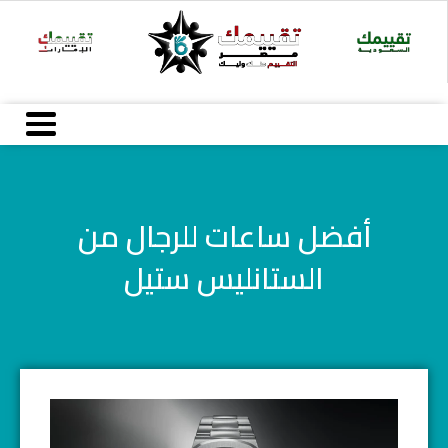
خطي
لى
لمحتوى
أفضل ساعات للرجال من
الستانليس ستيل