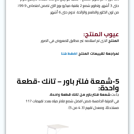
حتى 3 أشهر، وتطوير شمع 2 بتقنية ميكرو بورز التي تضمن امتصاص 99.9٪
من لون الكلور والطعم والرائحة. تدوم حتى 6 أشهر.
عيوب المنتج:
المنتج
الذى تم استلامه غير مطابق للمعروض في الصور.
لمراجعة تقييمات المنتج
اضغط هنا
5-شمعة فلتر باور – تانك -قطعة
واحدة:
جاءت
شمعة فلتر باور من تانك قطعة واحدة
،
في المرتبة الخامسة ضمن افضل شمع فلاتر مياه بعدد تقييمات 117
مستخدمًا، ومعدل تقييم (4.3 من 5).