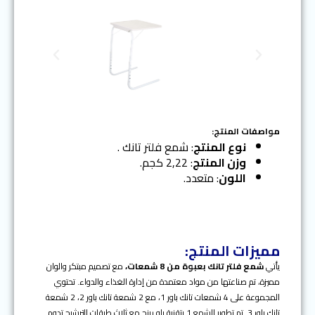
N
P
e
r
x
e
t
v
i
o
مواصفات المنتج:
u
نوع المنتج
: شمع فلتر تانك .
s
وزن المنتج
: 2,22 كجم.
اللون
: متعدد.
مميزات المنتج:
يأتي
شمع فلتر تانك بعبوة من 8 شمعات،
مع تصميم مبتكر والوان
مميزة، تم صناعتها من مواد معتمدة من إدارة الغذاء والدواء. تحتوي
المجموعة على 4 شمعات تانك باور 1، مع 2 شمعة تانك باور 2، 2 شمعة
تانك باور 3. تم تطوير الشمع 1 بتقنية بلو رينج مع ثلاث طبقات للترشيح تدوم