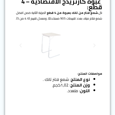
عبوة كارتريدج الاقتصادية – 4
قطع:
نال
شمع فلتر من تانك بعبوة من 4 قطع
المرتبة الثانية ضمن افضل
شمع فلاتر مياه، بعدد تقييمات 905 مستخدمًا، ومعدل تقييم (4.6 من 5).
N
P
e
r
x
e
t
v
i
o
مواصفات المنتج:
u
نوع المنتج
: شمع فلتر تانك .
s
وزن المنتج
: 1,02كجم.
اللون
: متعدد.