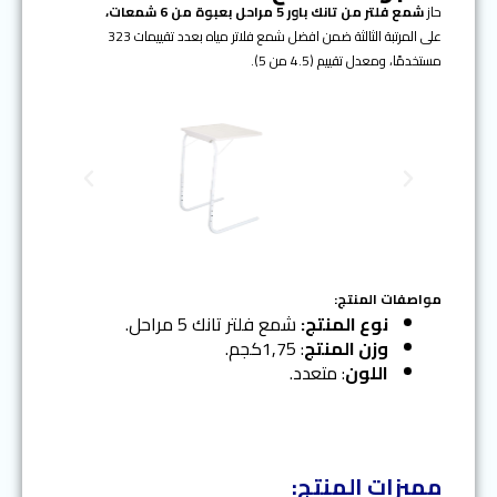
حاز
شمع فلتر من تانك باور 5 مراحل بعبوة من 6 شمعات،
على المرتبة الثالثة ضمن افضل شمع فلاتر مياه بعدد تقييمات 323
مستخدمًا، ومعدل تقييم (4.5 من 5).
N
P
e
r
x
e
t
v
i
o
مواصفات المنتج:
u
نوع المنتج:
شمع فلتر تانك 5 مراحل.
s
وزن المنتج
: 1,75كجم.
اللون
: متعدد.
مميزات المنتج: