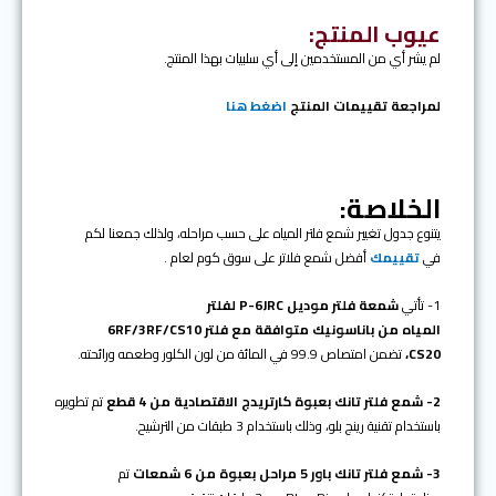
عيوب المنتج:
لم يشر أي من المستخدمين إلى أي سلبيات بهذا المنتج.
لمراجعة تقييمات المنتج
اضغط هنا
الخلاصة:
يتنوع جدول تغيير شمع فلتر المياه على حسب مراحله، ولذلك جمعنا لكم
في
تقييمك
أفضل شمع فلاتر على سوق كوم لعام .
1- تأتي
شمعة فلتر موديل P-6JRC لفلتر
المياه من باناسونيك متوافقة مع فلتر 6RF/3RF/CS10
CS20،
تضمن امتصاص 99.9 في المائة من لون الكلور وطعمه ورائحته.
2-
شمع فلتر تانك بعبوة كارتريدج الاقتصادية من 4 قطع
تم تطويره
باستخدام تقنية رينج بلو، وذلك باستخدام 3 طبقات من الترشيح.
3-
شمع فلتر تانك باور 5 مراحل بعبوة من 6 شمعات
تم