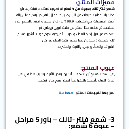
مميزات المنتج:
شمع فلتر تانك بعبوة من 4 قطع
تم تطويره باستخدام تقنية رينج بلو،
وذلك باستخدام 3 طبقات من الترشيح، بالإضافة إلى انه يتميز بقدرته على إزالة
أصغر الجسيمات، مع امتصاص 99.9 % من لون الكلور، ورائحته، والطعم الغير
مستحب. تم صناعة هذا المنتج من مادة البولي بروبيلين، تم
اعتماده من قبل إدارة الغذاء والدواء الأمريكية، تدوم حتى 3 أشهر. مسام
تلك الشمعة 5 ميكرون مما يضمن تنقية المياه من كل
الشوائب والصدأ، والرمل، والأتربة، والحشرات.
عيوب المنتج:
يعيب هذا
المنتج
أن الشمعات أتت بها بعض الأتربة، وتسبب هذا في تغير
مذاق المياه وأصبحت رائحتها صدأ لمدة اسبوع من التركيب.
لمراجعة تقييمات المنتج
اضغط هنا
3- شمع فلتر -تانك – باور 5 مراحل
– عبوة 6 شمع: