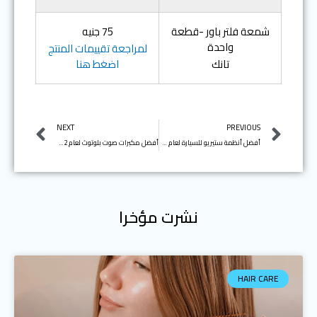
شمعة فلتر باور -قطعة
‎75 جنيه
واحدة
لمراجعة تقييمات المنتج
تانك
اضغط هنا
Next
Prev
NEXT
PREVIOUS
أفضل أنظمة ستيريو للسيارة لعام 2022
أفضل مكبرات صوت بلوتوث لعام 2022
نشرت مؤخرا
HAIR CARE