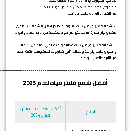
صناعتها بتكنولوجيا Blue Ring مع 3 طبقات تنقية،
وتكنولوجيا MircoPores لضمان امتصاص حتى 99.9%
من الكلور، واللون، والطعم، والرائحة.
4-
شمع فلتر باور من تانك بعبوة اقتصادية من 8 شمعات،
تصميم
مبتكر والوان مميزة، تم صناعتها من مواد معتمدة من إدارة الغذاء والدواء.
5-
شمعة فلتر باور من تانك قطعة واحدة
تنقي المياه من الشوائب
والكلور والطعم والرائحة والغازات، تأتي بتكنولوجيا الميكروشيلد لتنقية المياه
من الأتربة والحشرات والصدأ.
=========================================================
أفضل شمع فلاتر مياه لعام 2023
أفضل سعر بتحديث شهر
المنتج
فبراير 2024