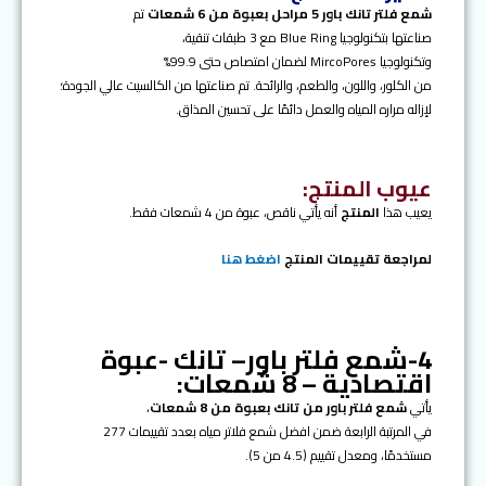
شمع فلتر تانك باور 5 مراحل بعبوة من 6 شمعات
تم
صناعتها بتكنولوجيا Blue Ring مع 3 طبقات تنقية،
وتكنولوجيا MircoPores لضمان امتصاص حتى 99.9%
من الكلور، واللون، والطعم، والرائحة. تم صناعتها من الكالسيت عالي الجودة؛
لإزاله مراره المياه والعمل دائمًا على تحسين المذاق.
عيوب المنتج:
يعيب هذا
المنتج
أنه يأتي ناقص، عبوة من 4 شمعات فقط.
لمراجعة تقييمات المنتج
اضغط هنا
4-شمع فلتر باور– تانك -عبوة
اقتصادية – 8 شمعات:
يأتي
شمع فلتر باور من تانك بعبوة من 8 شمعات
،
في المرتبة الرابعة ضمن افضل شمع فلاتر مياه بعدد تقييمات 277
مستخدمًا، ومعدل تقييم (4.5 من 5).