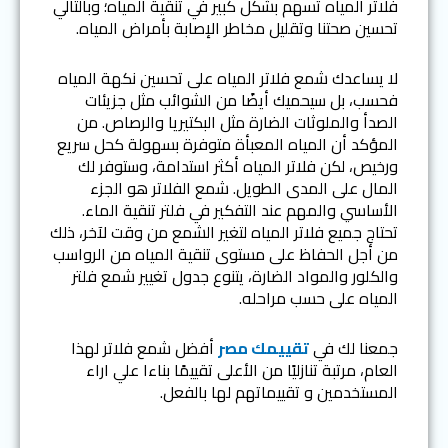
فلاتر المياه تسهم بشكل كبير في تنقية المياه؛ وبالتالي
تحسين صحتنا وتقليل مخاطر الإصابة بأمراض المياه.
لا يساعدك شمع فلاتر المياه على تحسين نكهة المياه
فحسب، بل سيحميك أيضًا من الشوائب مثل جزيئات
الصدأ والملوثات الضارة مثل البكتيريا والرصاص. من
المؤكد أن المياه المعبأة متوفرة بسهولة كحل سريع
ورخيص، لكن فلاتر المياه أكثر استدامة، وستوفر لك
المال على المدى الطويل. شمع الفلاتر هو الجزء
الأساسي والمهم عند التفكير في فلتر تنقية الماء.
تحتاج جميع فلاتر المياه لتغير الشمع من وقت لآخر، ذلك
من أجل الحفاظ على مستوى تنقية المياه من الرواسب
والكلور والمواد الضارة، يتنوع جدول تغيير شمع فلتر
المياه على حسب مراحله.
جمعنا لك في
تقييمك مصر
أفضل شمع فلاتر لهذا
العام، مرتبة تنازليًا من الأعلى تقييمًا بناءا علي اراء
المستخدمين و تقييماتهم لها بالفعل.