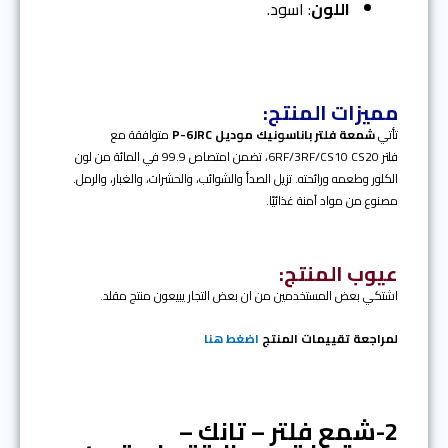
اللون
: اسود.
مميزات المنتج:
تأتي
شمعة فلتر
باناسونيك
موديل P-6JRC
متوافقة مع
فلتر 6RF/3RF/CS10 CS20، تضمن امتصاص 99.9 في المائة من لون
الكلور وطعمه ورائحته. تزيل الصدأ والشوائب، والحشرات، والغبار، والرمل.
مصنوع من مواد آمنة غذائيًا.
عيوب المنتج:
اشتكي بعض المستخدمين من ان بعض التجار يبيعون منتج مقلد.
لمراجعة تقييمات المنتج
اضغط هنا
2-شمع فلتر – تانك –