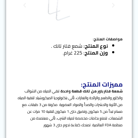
N
P
e
r
x
e
t
v
i
o
مواصفات المنتج:
u
نوع المنتج:
شمع فلتر تانك .
s
وزن المنتج
: 225 غرام.
مميزات المنتج:
شمعة فلتر باور من تانك قطعة واحدة
تنقي المياه من الشوائب
والكلور والطعم والرائحة والغازات، تأتي بتكنولوجيا الميكروشيلد لتنقية المياه
من الأتربة والحشرات والصدأ والمواد العضوية. مكونة من 3 طبقات، مع
مسام تبدأ من 5 ميكرون وتضيق حتى 1 ميكرون لتنقية 10 مرات عن
الشمعات، تتمتع بخامات مخصصة لمياه الشرب، تأتي معتمدة من
منظمة FDA العالمية. تمنحك كفاءة تدوم حتى 3 شهور.