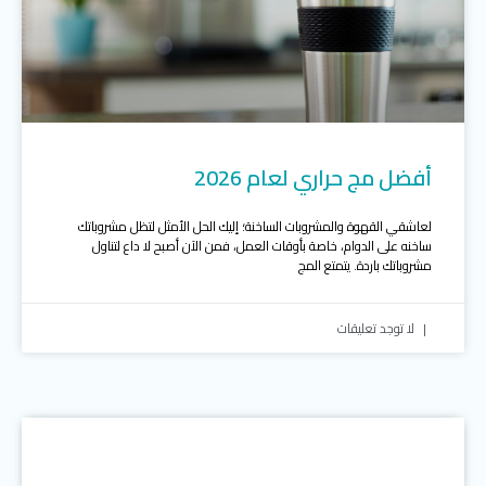
أفضل مج حراري لعام 2026
لعاشقي القهوة والمشروبات الساخنة؛ إليك الحل الأمثل لتظل مشروباتك
ساخنه على الدوام، خاصة بأوقات العمل، فمن الآن أصبح لا داع لتناول
مشروباتك باردة. يتمتع المج
لا توجد تعليقات