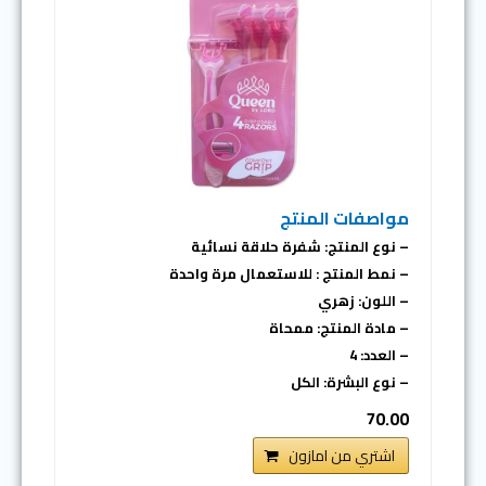
مواصفات المنتج
– نوع المنتج: شفرة حلاقة نسائية
– نمط المنتج : للاستعمال مرة واحدة
– اللون: زهري
– مادة المنتج: ممحاة
– العدد: 4
– نوع البشرة: الكل
70.00
اشتري من امازون