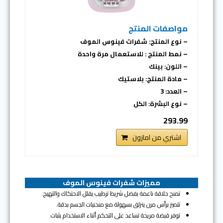
مواصفات المنتج
– نوع المنتج: شفرات فينوس الموف
– نمط المنتج : للاستعمال مرة واحدة
– اللون: بينك
– مادة المنتج: بلاستيك
– العدد: 3
– نوع البشرة: الكل
293.99
اشتري من امازون
مميزات
شفرات فينوس الموف
تمنح حلاقة ناعمة بفضل شريط ترطيب يقلل الاحتكاك والتهيج.
تتميز برأس مرن ينزلق بسهولة مع منحنيات الجسم بدقة.
توفر قبضة مريحة تساعد على التحكم أثناء الاستخدام بثبات.