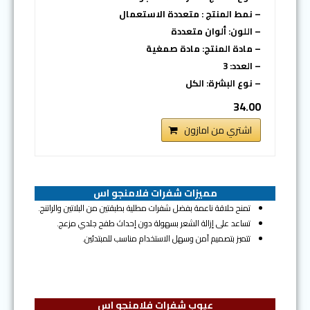
– نمط المنتج : متعددة الاستعمال
– اللون: ألوان متعددة
– مادة المنتج: مادة صمغية
– العدد: 3
– نوع البشرة: الكل
34.00
اشتري من امازون
مميزات
شفرات فلامنجو اس
تمنح حلاقة ناعمة بفضل شفرات مطلية بطبقتين من البلاتين والراتنج.
تساعد على إزالة الشعر بسهولة دون إحداث طفح جلدي مزعج.
تتميز بتصميم آمن وسهل الاستخدام مناسب للمبتدئين.
عيوب
شفرات فلامنجو اس