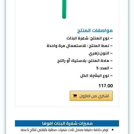
مواصفات المنتج
– نوع المنتج: شفرة البنات
– نمط المنتج : للاستعمال مرة واحدة
– اللون:زهري
– مادة المنتج: بلاستيك أو راتنج
– العدد: 5
– نوع البشرة: الكل
117.00
اشتري من امازون
مميزات شفرة البنات افوفا
توفر حلاقة دقيقة بفضل ثلاث شفرات مطلية بالبلاتين لنتائج ناعمة.