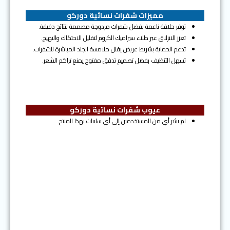
مميزات شفرات نسائية دوركو
توفر حلاقة ناعمة بفضل شفرات مزدوجة مصممة لنتائج دقيقة.
تعزز الانزلاق عبر طلاء سيراميك الكروم لتقليل الاحتكاك والتهيج.
تدعم الحماية بشريط عريض يقلل ملامسة الجلد المباشرة للشفرات.
تسهل التنظيف بفضل تصميم تدفق مفتوح يمنع تراكم الشعر.
عيوب شفرات نسائية دوركو
لم يشر أي من المستخدمين إلى أي سلبيات بهذا المنتج.
المرتبة السادسة