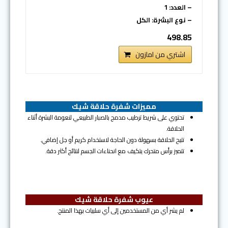
– العدد: 1
– نوع البشرة: الكل
498.85
اشتري من امازون
مميزات شفرة حلاقة شيك
تحتوي على شريط ترطيب مدمج بالصبار الطبيعي لنعومة البشرة أثناء
الحلاقة.
تتيح الحلاقة بسهولة دون الحاجة لاستخدام كريم أو جل إضافي.
تتميز برأس متحرك يتكيف مع انحناءات الجسم لنتائج أكثر دقة.
عيوب شفرة حلاقة شيك
لم يشر أي من المستخدمين إلى أي سلبيات بهذا المنتج.