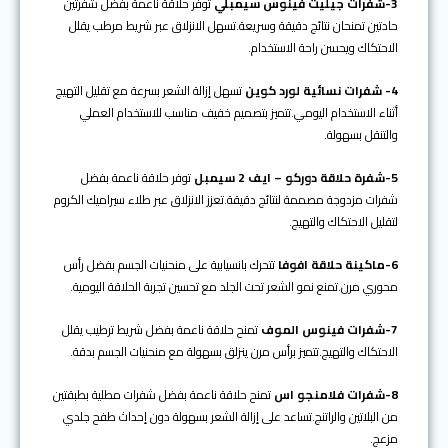
3-
شفرات جيليت فينوس سيمبلي
توفر حلاقة ناعمة بفضل شفرتين
حادتين تمنحان نتائج دقيقة وسريعة.تسهل الانزلاق عبر شريط مرطب يقلل
الاحتكاك ويحسن راحة الاستخدام.
4- شفرات نسائية لورد كوين
تسهل إزالة الشعر بسرعة مع تقليل التهيج
أثناء الاستخدام اليومي.تتميز بتصميم خفيف مناسب للاستخدام العملي
والتنقل بسهولة.
5-شفرة حلاقة دوركو – ايف 2 سيمبل
توفر حلاقة ناعمة بفضل
شفرات مزدوجة مصممة لنتائج دقيقة.تعزز الانزلاق عبر طلاء سيراميك الكروم
لتقليل الاحتكاك والتهيج.
6-ماكينة حلاقة افوفا
تتحرك بانسيابية على منحنيات الجسم بفضل رأس
محوري مرن.تمنع نمو الشعر تحت الجلد مع تحسين تجربة الحلاقة اليومية.
7-شفرات فينوس الموف
تمنح حلاقة ناعمة بفضل شريط ترطيب يقلل
الاحتكاك والتهيج.تتميز برأس مرن ينزلق بسهولة مع منحنيات الجسم بدقة.
8-
شفرات فلامنجو اس
تمنح حلاقة ناعمة بفضل شفرات مطلية بطبقتين
من البلاتين والراتنج.تساعد على إزالة الشعر بسهولة دون إحداث طفح جلدي
مزعج.