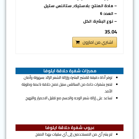
– مادة المنتج: بلاستيك, ستانلس ستيل
– العدد: 6
– نوع البشرة: الكل
35.04
اشتري من امازون
مميزات شفرة حلاقة ايلوفا
توفر أداة دقيقة لتقشير البشرة وإزالة الشعر الزائد بسهولة وأمان.
تتميز بشفرات حادة من الستانلس ستيل تمنح حلاقة ناعمة وطويلة
الأمد.
تساعد على إزالة شعر الوجه والجسم مع تقليل الاحمرار والتهيج.
عيوب شفرة حلاقة ايلوفا
لم يشر أي من المستخدمين إلى أي سلبيات بهذا المنتج.