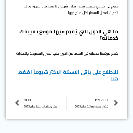
نقوم في موقع تقييمك بعمل تحليل شهري للاسعار في السوق وذلك
لتحديث افضل الاسعار لكل منتج دورياً.
ما هي الدول التي يُقدِم فيها موقع تقييمك
خدماته؟
يقدم موقعنا خدماته في العديد من الدول منها مصر والسعودية والامارات.
للاطلاع علي باقي الاسئلة الاكثر شيوعاً اضغط
هنا
Next
Prev
NEXT
PREVIOUS
أفضل عطور نسائية لعام 2023
أفضل منتجات نيفيا لعام 2023