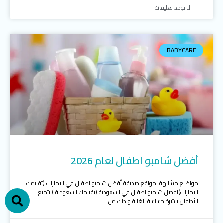
لا توجد تعليقات
BABYCARE
أفضل شامبو اطفال لعام 2026
h
مواضيع مشابهة بمواقع صديقة أفضل شامبو اطفال في الامارات (تقييمك
الامارات)افضل شامبو اطفال في السعودية (تقييمك السعودية ) يتمتع
الأطفال ببشرة حساسة للغاية ولذلك من