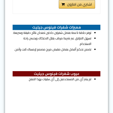
اشتري من امازون
مميزات
شفرات فينوس جيليت
توفر حلاقة ناعمة بفضل شفرتين حادتين تمنحان نتائج دقيقة وسريعة.
تسهل الانزلاق عبر شريط مرطب يقلل الاحتكاك ويحسن راحة
الاستخدام.
تضمن تحكم أفضل بفضل مقبض مريح مصمم لإمساك ثابت وآمن.
عيوب شفرات فينوس جيليت
لم يشر أي من المستخدمين إلى أي سلبيات بهذا المنتج.