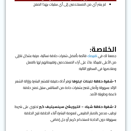
لم يشر أي من المستخدمين إلى أي سلبيات بهذا المنتج.
الخلاصة:
جمعنا لك في
تقييمك
قائمة بأفضل شفرات حلاقة نسائية، مرتبة بشكل تنازلي
من الأعلى تقييمًا، بناءً على آراء المستخدمين وتقييماتهم لها بالفعل
وملخصها في السطور التالية:
1-شفرة حلاقة للبنات ايلوفا
توفر أداة دقيقة لتقشير البشرة وإزالة الشعر
الزائد بسهولة وأمان.تتميز بشفرات حادة من الستانلس ستيل تمنح حلاقة
ناعمة وطويلة الأمد.
2-شفرة حلاقة شيك – انتيويشن سينسيتيف كير
تحتوي على شريط
ترطيب مدمج بالصبار الطبيعي لنعومة البشرة أثناء الحلاقة.تتيح الحلاقة
بسهولة دون الحاجة لاستخدام كريم أو جل إضافي.