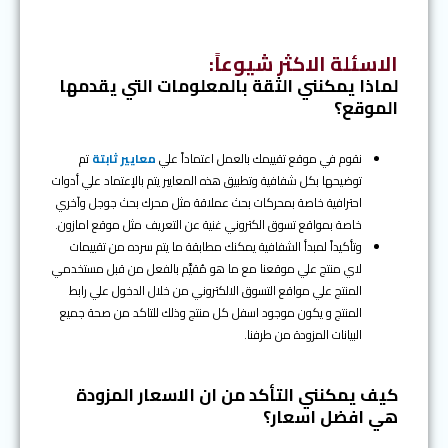
الاسئلة الاكثر شيوعاً
:
لماذا يمكنني الثقة بالمعلومات التي يقدمها
الموقع؟
نقوم في موقع تقييمك بالعمل اعتماداً علي
معايير ثابتة
تم
توضيحها بكل شفافية وتطبيق هذه المعايير يتم بالإعتماد علي أدوات
احترافية خاصة بمحركات بحث عملاقة مثل محرك بحث جوجل وآخري
خاصة بمواقع تسوق الكتروني غنية عن التعريف مثل موقع امازون.
وتأكيداً لمبدأ الشفافية يمكنك مطابقة ما يتم سرده من تقييمات
لاي منتج علي موقعنا مع ما هو مُقيَّم بالفعل من قبل مستخدمي
المنتج علي مواقع التسوق الالكتروني من خلال الدخول علي رابط
المنتج و يكون موجود اسفل كل منتج وذلك للتاكد من صحة جميع
البيانات المزودة من طرفنا.
كيف يمكنني التأكد من ان الاسعار المزودة
هي افضل اسعار؟