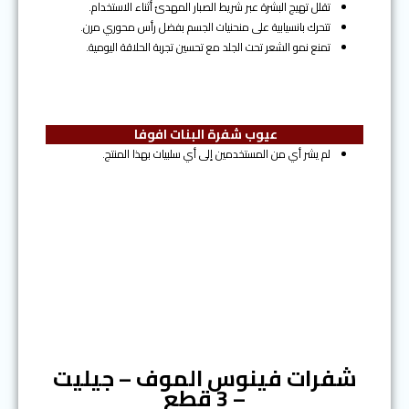
تقلل تهيج البشرة عبر شريط الصبار المهدئ أثناء الاستخدام.
تتحرك بانسيابية على منحنيات الجسم بفضل رأس محوري مرن.
تمنع نمو الشعر تحت الجلد مع تحسين تجربة الحلاقة اليومية.
عيوب شفرة البنات افوفا
لم يشر أي من المستخدمين إلى أي سلبيات بهذا المنتج.
المرتبة السابعة
شفرات فينوس الموف – جيليت
– 3 قطع