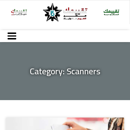
خطي
لى
لمحتوى
Category: Scanners